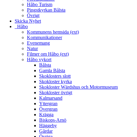
Håbo Turism
Pingstkyrkan Bålsta
Övrigt
Skicka Nyhet
_Håbo
Kommunens hemsida (ext)
Kommunikationer
Evenemang
Natur
Filmer om Håbo (ext)
Håbo vykort
Bålsta
Gamla Bålsta
Skoklosters slott
Skokloster kyrka
Skokloster Wärdshus och Motormuseum
Skokloster övrigt
Kalmarsand
Yttergran
Övergran
Krägga
Biskops-Arnö
Häggeby
Gårdar
Övriga