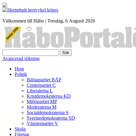
Välkommen till Håbo |
Torsdag, 6 Αugusti 2026
Sök
Avancerad sökning
Hem
Politik
Bålstapartiet BÅP
Centerpartiet C
Liberalerna L
Kristdemokraterna KD
Miljöpartiet MP
Moderaterna M
Socialdemokraterna S
Sverigedemokraterna SD
Vänsterpartiet V
Skola
Företag