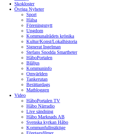
Skokloster
Övriga Nyheter
Sport
Hälsa
Föreningsnytt
Ungdom
Kommunalrådets krönika
Kultur/Konst/Lokalhistoria
Signerat Ingelman
Stefans Snodda Smartheter
HåboPortalen
Blåljus
Kommuninfo
Omvärlden
Tankerutan
Berättardags
Matbloggen
Video
HåboPortalen TV
Håbo Närradio
Live sändning
Håbo Marknads AB
Svenska kyrkan Håbo
Kommunfullmäktige
Företagsfilmer