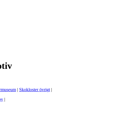
tiv
ormuseum
|
Skokloster övrigt
|
by
|