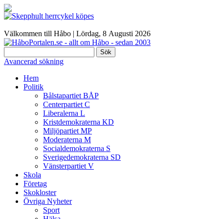
Välkommen till Håbo |
Lördag, 8 Αugusti 2026
Sök
Avancerad sökning
Hem
Politik
Bålstapartiet BÅP
Centerpartiet C
Liberalerna L
Kristdemokraterna KD
Miljöpartiet MP
Moderaterna M
Socialdemokraterna S
Sverigedemokraterna SD
Vänsterpartiet V
Skola
Företag
Skokloster
Övriga Nyheter
Sport
Hälsa