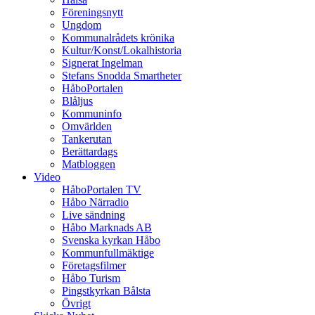
Föreningsnytt
Ungdom
Kommunalrådets krönika
Kultur/Konst/Lokalhistoria
Signerat Ingelman
Stefans Snodda Smartheter
HåboPortalen
Blåljus
Kommuninfo
Omvärlden
Tankerutan
Berättardags
Matbloggen
Video
HåboPortalen TV
Håbo Närradio
Live sändning
Håbo Marknads AB
Svenska kyrkan Håbo
Kommunfullmäktige
Företagsfilmer
Håbo Turism
Pingstkyrkan Bålsta
Övrigt