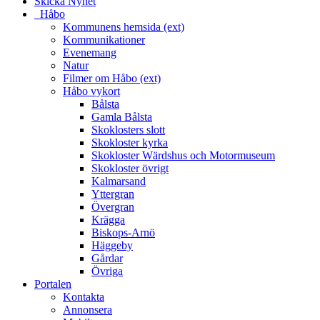
Skicka Nyhet
_Håbo
Kommunens hemsida (ext)
Kommunikationer
Evenemang
Natur
Filmer om Håbo (ext)
Håbo vykort
Bålsta
Gamla Bålsta
Skoklosters slott
Skokloster kyrka
Skokloster Wärdshus och Motormuseum
Skokloster övrigt
Kalmarsand
Yttergran
Övergran
Krägga
Biskops-Arnö
Häggeby
Gårdar
Övriga
Portalen
Kontakta
Annonsera