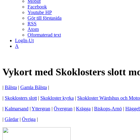
Mobilt
Facebook
Youtube HP
Gör till förstasida
RSS
Atom
Oformaterad text
LogIn-Ut
A
Vykort med Skoklosters slott mo
|
Bålsta
|
Gamla Bålsta
|
|
Skoklosters slott
|
Skokloster kyrka
|
Skokloster Wärdshus och Mot
|
Kalmarsand
|
Yttergran
|
Övergran
|
Krägga
|
Biskops-Arnö
|
Hägge
|
Gårdar
|
Övriga
|