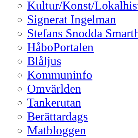
Kultur/Konst/Lokalhis
Signerat Ingelman
Stefans Snodda Smarth
HåboPortalen
Blåljus
Kommuninfo
Omvärlden
Tankerutan
Berättardags
Matbloggen