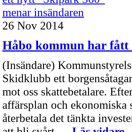
26 Nov 2014
Håbo kommun har fått e
(Insändare) Kommunstyrelsen
Skidklubb ett borgensåtaga
mot oss skattebetalare. Efte
affärsplan och ekonomiska s
återbetala det tänkta inve
att bli svårt. ...
Läs vidare