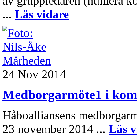
av gruppledaren (numera k
...
Läs vidare
24 Nov 2014
Medborgarmöte1 i ko
Håboalliansens medborgarm
23 november 2014 ...
Läs v