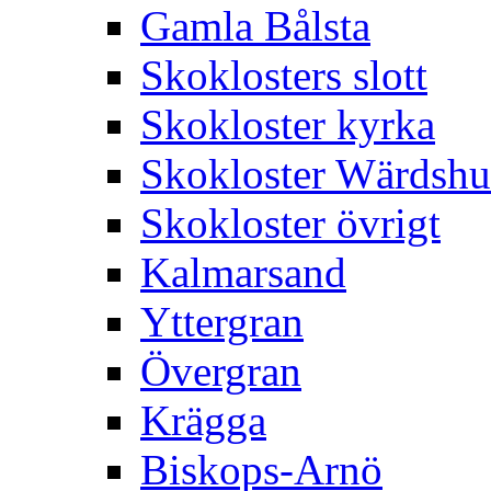
Gamla Bålsta
Skoklosters slott
Skokloster kyrka
Skokloster Wärdsh
Skokloster övrigt
Kalmarsand
Yttergran
Övergran
Krägga
Biskops-Arnö