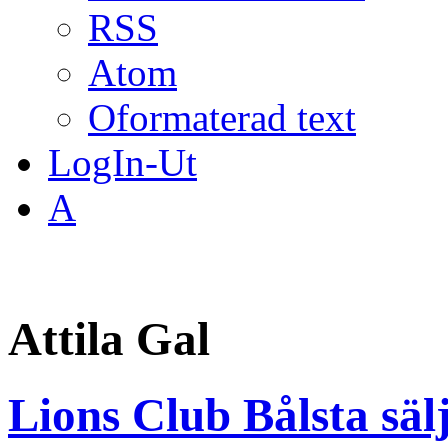
RSS
Atom
Oformaterad text
LogIn-Ut
A
Attila Gal
Lions Club Bålsta sälj