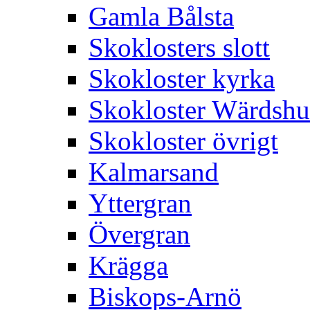
Gamla Bålsta
Skoklosters slott
Skokloster kyrka
Skokloster Wärdsh
Skokloster övrigt
Kalmarsand
Yttergran
Övergran
Krägga
Biskops-Arnö