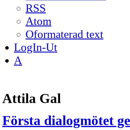
RSS
Atom
Oformaterad text
LogIn-Ut
A
Attila Gal
Första dialogmötet ge