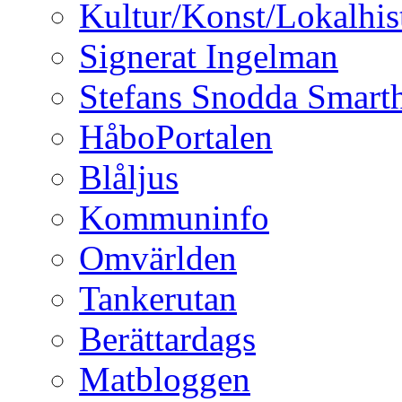
Kultur/Konst/Lokalhis
Signerat Ingelman
Stefans Snodda Smarth
HåboPortalen
Blåljus
Kommuninfo
Omvärlden
Tankerutan
Berättardags
Matbloggen