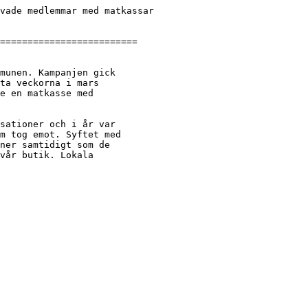
vade medlemmar med matkassar

=========================

munen. Kampanjen gick

ta veckorna i mars

e en matkasse med

sationer och i år var

m tog emot. Syftet med

ner samtidigt som de

vår butik. Lokala
