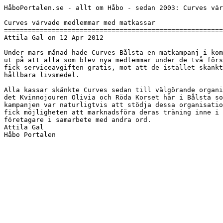
HåboPortalen.se - allt om Håbo - sedan 2003: Curves vär
Curves värvade medlemmar med matkassar

=======================================================
Attila Gal on 12 Apr 2012

Under mars månad hade Curves Bålsta en matkampanj i kom
ut på att alla som blev nya medlemmar under de två förs
fick serviceavgiften gratis, mot att de istället skänkt
hållbara livsmedel.

Alla kassar skänkte Curves sedan till välgörande organi
det Kvinnojouren Olivia och Röda Korset här i Bålsta so
kampanjen var naturligtvis att stödja dessa organisatio
fick möjligheten att marknadsföra deras träning inne i 
företagare i samarbete med andra ord.

Attila Gal
