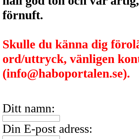
håll god ton och var artig
förnuft.
Skulle du känna dig förol
ord/uttryck, vänligen ko
(info@haboportalen.se).
Ditt namn:
Din E-post adress: