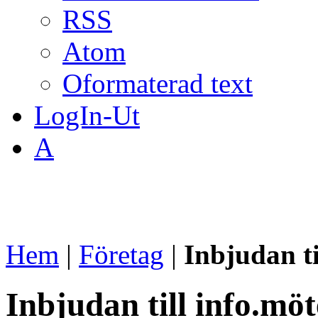
RSS
Atom
Oformaterad text
LogIn-Ut
A
Hem
|
Företag
|
Inbjudan t
Inbjudan till info.m