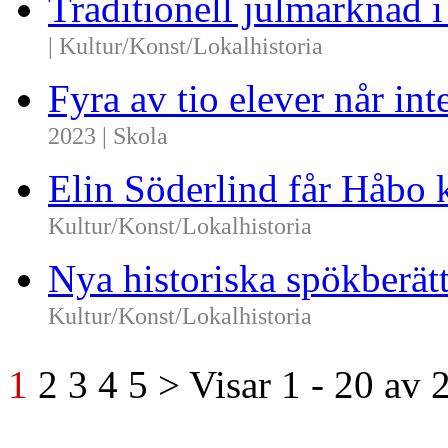
Traditionell julmarknad i
| Kultur/Konst/Lokalhistoria
Fyra av tio elever når i
2023 | Skola
Elin Söderlind får Håbo
Kultur/Konst/Lokalhistoria
Nya historiska spökberä
Kultur/Konst/Lokalhistoria
1
2
3
4
5
>
Visar
1 - 20
av