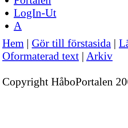
LogIn-Ut
A
Hem
|
Gör till förstasida
|
Lä
Oformaterad text
|
Arkiv
Copyright HåboPortalen 20