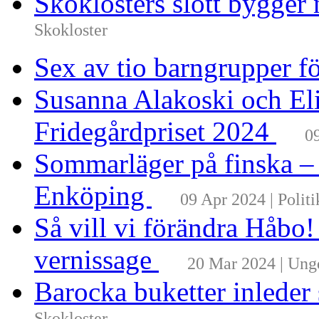
Skoklosters slott bygger 
Skokloster
Sex av tio barngrupper f
Susanna Alakoski och Eli
Fridegårdpriset 2024
0
Sommarläger på finska –
Enköping
09 Apr 2024 | Politi
Så vill vi förändra Håbo
vernissage
20 Mar 2024 | Un
Barocka buketter inleder