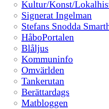
Kultur/Konst/Lokalhis
Signerat Ingelman
Stefans Snodda Smarth
HåboPortalen
Blåljus
Kommuninfo
Omvärlden
Tankerutan
Berättardags
Matbloggen