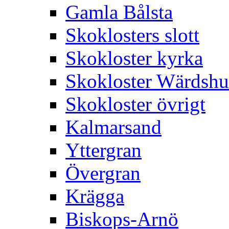
Gamla Bålsta
Skoklosters slott
Skokloster kyrka
Skokloster Wärdsh
Skokloster övrigt
Kalmarsand
Yttergran
Övergran
Krägga
Biskops-Arnö