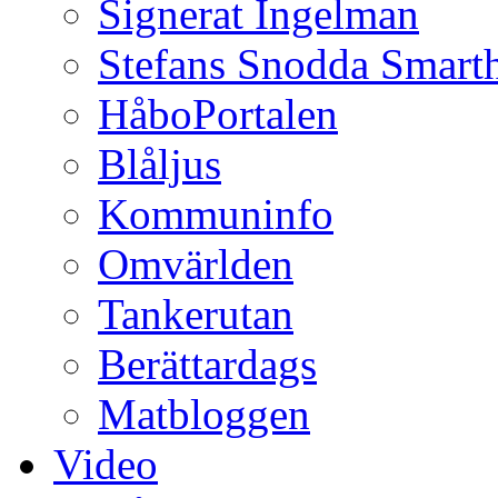
Signerat Ingelman
Stefans Snodda Smarth
HåboPortalen
Blåljus
Kommuninfo
Omvärlden
Tankerutan
Berättardags
Matbloggen
Video