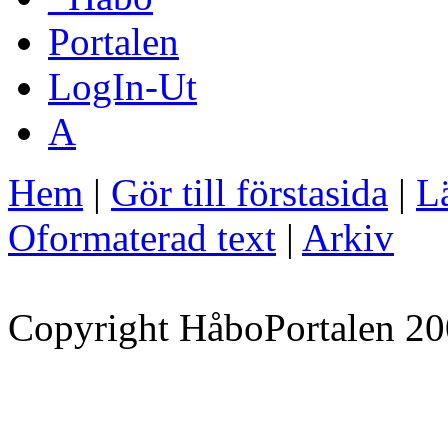
Portalen
LogIn-Ut
A
Hem
|
Gör till förstasida
|
Lä
Oformaterad text
|
Arkiv
Copyright HåboPortalen 20