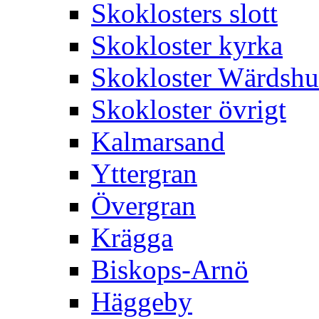
Skoklosters slott
Skokloster kyrka
Skokloster Wärdsh
Skokloster övrigt
Kalmarsand
Yttergran
Övergran
Krägga
Biskops-Arnö
Häggeby