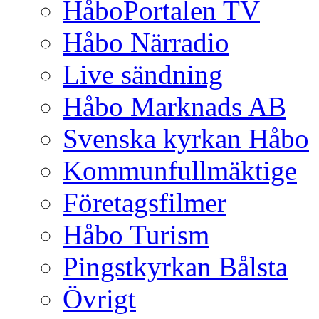
HåboPortalen TV
Håbo Närradio
Live sändning
Håbo Marknads AB
Svenska kyrkan Håbo
Kommunfullmäktige
Företagsfilmer
Håbo Turism
Pingstkyrkan Bålsta
Övrigt