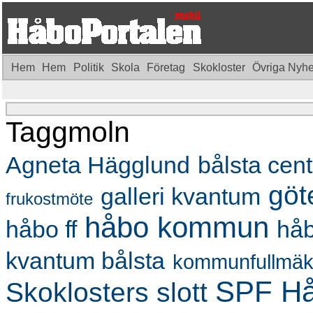
Hem
Hem
Politik
Skola
Företag
Skokloster
Övriga Nyh
Taggmoln
Agneta Hägglund
bålsta cen
göt
galleri kvantum
frukostmöte
håbo kommun
håbo ff
hå
kvantum bålsta
kommunfullmäk
SPF H
Skoklosters slott