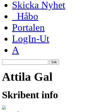
Skicka Nyhet
_Håbo
Portalen
LogIn-Ut
A
Sök
Attila Gal
Skribent info