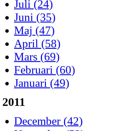
Juli (24)
Juni (35)
Maj (47)
April (58)
Mars (69)
Februari (60)
Januari (49)
2011
December (42)