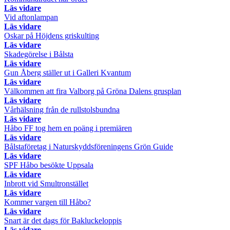
Läs vidare
Vid aftonlampan
Läs vidare
Oskar på Höjdens griskulting
Läs vidare
Skadegörelse i Bålsta
Läs vidare
Gun Åberg ställer ut i Galleri Kvantum
Läs vidare
Välkommen att fira Valborg på Gröna Dalens grusplan
Läs vidare
Vårhälsning från de rullstolsbundna
Läs vidare
Håbo FF tog hem en poäng i premiären
Läs vidare
Bålstaföretag i Naturskyddsföreningens Grön Guide
Läs vidare
SPF Håbo besökte Uppsala
Läs vidare
Inbrott vid Smultronstället
Läs vidare
Kommer vargen till Håbo?
Läs vidare
Snart är det dags för Bakluckeloppis
Läs vidare