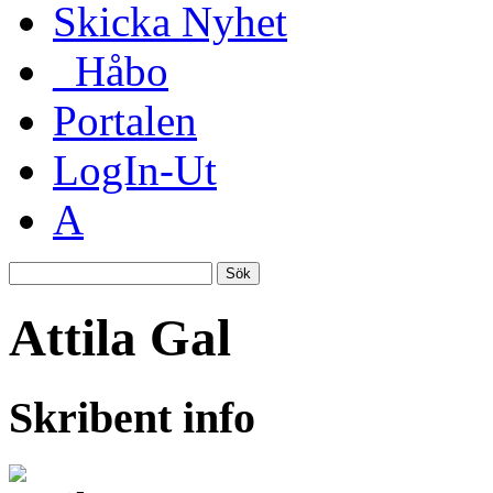
Skicka Nyhet
_Håbo
Portalen
LogIn-Ut
A
Sök
Attila Gal
Skribent info