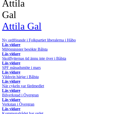
Attila Gal
Ny ordförande i Folkpartiet liberalerna i Håbo
Läs vidare
Miljöminister besökte Bålsta
Läs vidare
Skolflytternas tid ännu inte över i Bålsta
Läs vidare
SPF månadsmöte i mars
Läs vidare
Vildsvin härjar i Bålsta
Läs vidare
När cykeln var färdmedlet
Läs vidare
Bilverkstad i Övergran
Läs vidare
Verkstan i Övergran
Läs vidare
Kommunalrådet har ordet