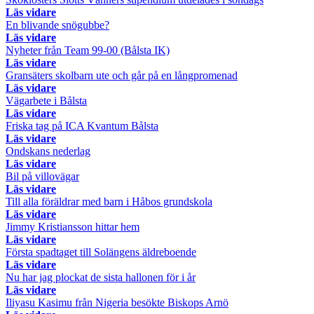
Läs vidare
En blivande snögubbe?
Läs vidare
Nyheter från Team 99-00 (Bålsta IK)
Läs vidare
Gransäters skolbarn ute och går på en långpromenad
Läs vidare
Vägarbete i Bålsta
Läs vidare
Friska tag på ICA Kvantum Bålsta
Läs vidare
Ondskans nederlag
Läs vidare
Bil på villovägar
Läs vidare
Till alla föräldrar med barn i Håbos grundskola
Läs vidare
Jimmy Kristiansson hittar hem
Läs vidare
Första spadtaget till Solängens äldreboende
Läs vidare
Nu har jag plockat de sista hallonen för i år
Läs vidare
Iliyasu Kasimu från Nigeria besökte Biskops Arnö