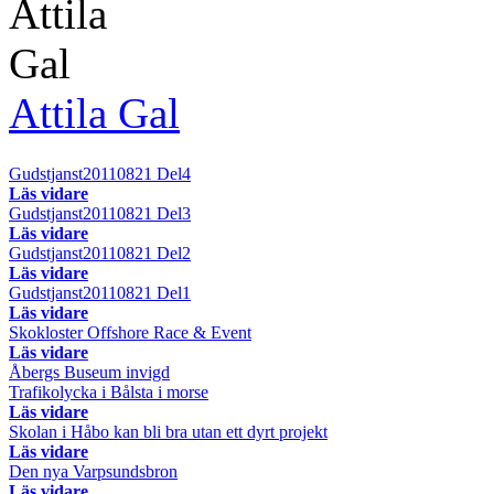
Attila Gal
Gudstjanst20110821 Del4
Läs vidare
Gudstjanst20110821 Del3
Läs vidare
Gudstjanst20110821 Del2
Läs vidare
Gudstjanst20110821 Del1
Läs vidare
Skokloster Offshore Race & Event
Läs vidare
Åbergs Buseum invigd
Trafikolycka i Bålsta i morse
Läs vidare
Skolan i Håbo kan bli bra utan ett dyrt projekt
Läs vidare
Den nya Varpsundsbron
Läs vidare