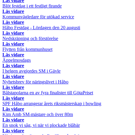
Läs vidare
Blöt festdag i ett festligt firande
Läs vidare
Kommunvägledare för utökad service
Läs vidare
Håbo Festdag - Lördagen den 20 augusti
Läs vidare
Nedskräpning och förstörelse
Läs vidare
Flytten från kommunhuset
Läs vidare
Äppelmosdags
Läs vidare
I helgen avgjordes SM i Gävle
Läs vidare
Nyhetsbrev för näringslivet i Håbo
Läs vidare
Bålstapolarna en av fyra finalister till GötaPriset
Läs vidare
SPF Håbo arrangerar årets riksmästerskap i bowling
Läs vidare
Kim Amb SM-mästare och över 80m
Läs vidare
En snok vi såg, vi när vi plockade blåbär
Läs vidare