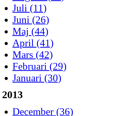
Juli (11)
Juni (26)
Maj (44)
April (41)
Mars (42)
Februari (29)
Januari (30)
2013
December (36)