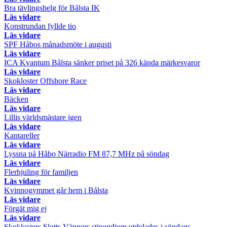
Bra tävlingshelg för Bålsta IK
Läs vidare
Konstrundan fyllde tio
Läs vidare
SPF Håbos månadsmöte i augusti
Läs vidare
ICA Kvantum Bålsta sänker priset på 326 kända märkesvaror
Läs vidare
Skokloster Offshore Race
Läs vidare
Bäcken
Läs vidare
Lillis världsmästare igen
Läs vidare
Kantareller
Läs vidare
Lyssna på Håbo Närradio FM 87,7 MHz på söndag
Läs vidare
Flerhjuling för familjen
Läs vidare
Kvinnogymmet går hem i Bålsta
Läs vidare
Förgät mig ej
Läs vidare
Skoklosters Slotts Vänners stipendium utdelades i söndags