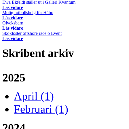
Ewa Ekfeldt ställer ut i Galleri Kvantum
Läs vidare
Motig fotbollshelg för Håbo
Läs vidare
Olycksbarn
Läs vidare
Skokloster offshore race o Event
Läs vidare
Skribent arkiv
2025
April (1)
Februari (1)
2024