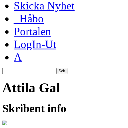
Skicka Nyhet
_Håbo
Portalen
LogIn-Ut
A
Sök
Attila Gal
Skribent info