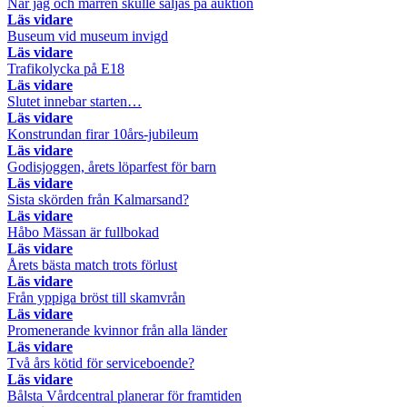
När jag och märren skulle säljas på auktion
Läs vidare
Buseum vid museum invigd
Läs vidare
Trafikolycka på E18
Läs vidare
Slutet innebar starten…
Läs vidare
Konstrundan firar 10års-jubileum
Läs vidare
Godisjoggen, årets löparfest för barn
Läs vidare
Sista skörden från Kalmarsand?
Läs vidare
Håbo Mässan är fullbokad
Läs vidare
Årets bästa match trots förlust
Läs vidare
Från yppiga bröst till skamvrån
Läs vidare
Promenerande kvinnor från alla länder
Läs vidare
Två års kötid för serviceboende?
Läs vidare
Bålsta Vårdcentral planerar för framtiden