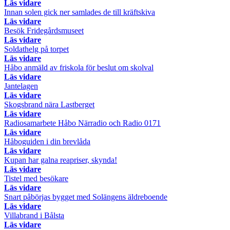
Läs vidare
Innan solen gick ner samlades de till kräftskiva
Läs vidare
Besök Fridegårdsmuseet
Läs vidare
Soldathelg på torpet
Läs vidare
Håbo anmäld av friskola för beslut om skolval
Läs vidare
Jantelagen
Läs vidare
Skogsbrand nära Lastberget
Läs vidare
Radiosamarbete Håbo Närradio och Radio 0171
Läs vidare
Håboguiden i din brevlåda
Läs vidare
Kupan har galna reapriser, skynda!
Läs vidare
Tistel med besökare
Läs vidare
Snart påbörjas bygget med Solängens äldreboende
Läs vidare
Villabrand i Bålsta
Läs vidare