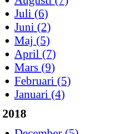
Juli (6)
Juni (2)
Maj (5)
April (7)
Mars (9)
Februari (5)
Januari (4)
2018
December (5)