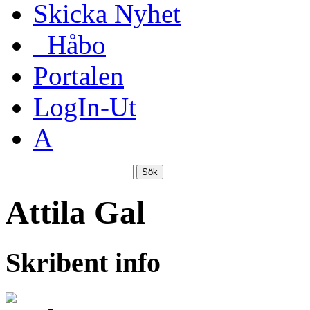
Skicka Nyhet
_Håbo
Portalen
LogIn-Ut
A
Sök
Attila Gal
Skribent info