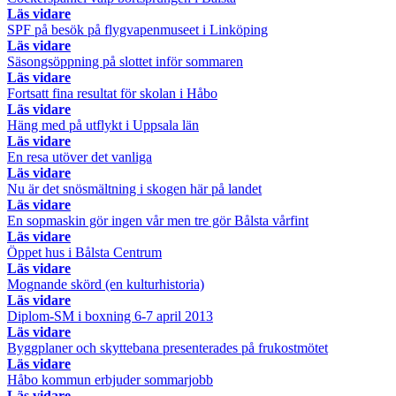
Läs vidare
SPF på besök på flygvapenmuseet i Linköping
Läs vidare
Säsongsöppning på slottet inför sommaren
Läs vidare
Fortsatt fina resultat för skolan i Håbo
Läs vidare
Häng med på utflykt i Uppsala län
Läs vidare
En resa utöver det vanliga
Läs vidare
Nu är det snösmältning i skogen här på landet
Läs vidare
En sopmaskin gör ingen vår men tre gör Bålsta vårfint
Läs vidare
Öppet hus i Bålsta Centrum
Läs vidare
Mognande skörd (en kulturhistoria)
Läs vidare
Diplom-SM i boxning 6-7 april 2013
Läs vidare
Byggplaner och skyttebana presenterades på frukostmötet
Läs vidare
Håbo kommun erbjuder sommarjobb
Läs vidare