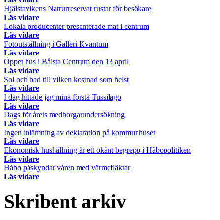
Hjälstavikens Natrurreservat rustar för besökare
Läs vidare
Lokala producenter presenterade mat i centrum
Läs vidare
Fotoutställning i Galleri Kvantum
Läs vidare
Öppet hus i Bålsta Centrum den 13 april
Läs vidare
Sol och bad till vilken kostnad som helst
Läs vidare
I dag hittade jag mina första Tussilago
Läs vidare
Dags för årets medborgarundersökning
Läs vidare
Ingen inlämning av deklaration på kommunhuset
Läs vidare
Ekonomisk hushållning är ett okänt begrepp i Håbopolitiken
Läs vidare
Håbo påskyndar våren med värmefläktar
Läs vidare
Skribent arkiv