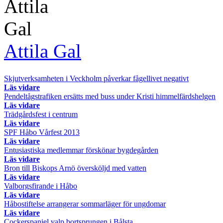
Attila Gal
Skjutverksamheten i Veckholm påverkar fågellivet negativt
Läs vidare
Pendeltågstrafiken ersätts med buss under Kristi himmelfärdshelgen
Läs vidare
Trädgårdsfest i centrum
Läs vidare
SPF Håbo Vårfest 2013
Läs vidare
Entusiastiska medlemmar förskönar bygdegården
Läs vidare
Bron till Biskops Arnö översköljd med vatten
Läs vidare
Valborgsfirande i Håbo
Läs vidare
Håbostiftelse arrangerar sommarläger för ungdomar
Läs vidare
Cockerspaniel valp bortsprungen i Bålsta