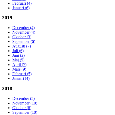
Februari (4)
Januari (6)
2019
December (4)
November (4)
Oktober (3)
September (6)
Augusti (7)
Juli (6)
Juni (2)
Maj (5)
April (7)
Mars (9)
Februari (5)
Januari (4)
2018
December (5)
November (10)
Oktober (8)
September (10)