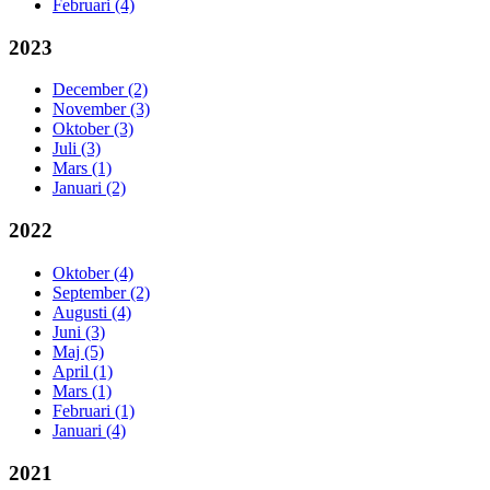
Februari (4)
2023
December (2)
November (3)
Oktober (3)
Juli (3)
Mars (1)
Januari (2)
2022
Oktober (4)
September (2)
Augusti (4)
Juni (3)
Maj (5)
April (1)
Mars (1)
Februari (1)
Januari (4)
2021