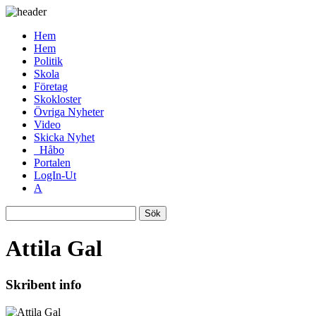
Hem
Hem
Politik
Skola
Företag
Skokloster
Övriga Nyheter
Video
Skicka Nyhet
_Håbo
Portalen
LogIn-Ut
A
Sök
Attila Gal
Skribent info