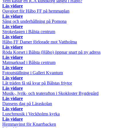
Vem kastar en ICA kundkorg längst i Håbo?
Läs vidare
Oavgjort för Håbo FF på hemmaplan
Läs vidare
Sång och underhållning på Pomona
Läs vidare
Strokedagen i Bålsta centrum
Läs vidare
Håbo FF Damer förlorade mot Vattholma
Läs vidare
Röda Korset i Bålsta (Håbo) öppnar snart på ny adress
Läs vidare
Matmarknad i Bålsta centrum
Läs vidare
Fotoutställning i Galleri Kvantum
Läs vidare
Låt träden få stå kvar på Bålstas friytor
Läs vidare
Musik-, lyrik- och teaterafton i Skokloster Bygdegård
Läs vidare
Dansens dag på Läraskolan
Läs vidare
Lunchmusik i Veckholms kyrka
Läs vidare
Hemmavinst för Knarrbacken