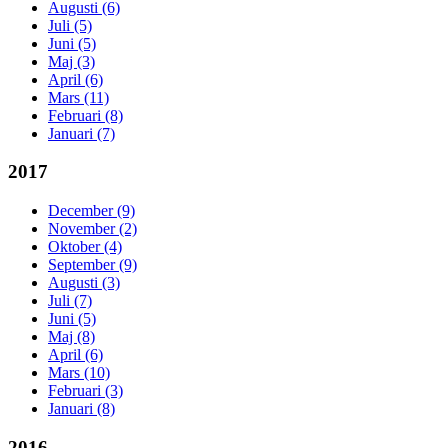
Augusti (6)
Juli (5)
Juni (5)
Maj (3)
April (6)
Mars (11)
Februari (8)
Januari (7)
2017
December (9)
November (2)
Oktober (4)
September (9)
Augusti (3)
Juli (7)
Juni (5)
Maj (8)
April (6)
Mars (10)
Februari (3)
Januari (8)
2016