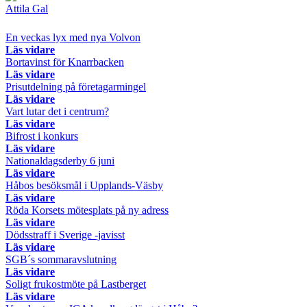
Attila Gal
En veckas lyx med nya Volvon
Läs vidare
Bortavinst för Knarrbacken
Läs vidare
Prisutdelning på företagarmingel
Läs vidare
Vart lutar det i centrum?
Läs vidare
Bifrost i konkurs
Läs vidare
Nationaldagsderby 6 juni
Läs vidare
Håbos besöksmål i Upplands-Väsby
Läs vidare
Röda Korsets mötesplats på ny adress
Läs vidare
Dödsstraff i Sverige -javisst
Läs vidare
SGB´s sommaravslutning
Läs vidare
Soligt frukostmöte på Lastberget
Läs vidare