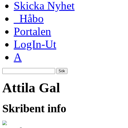
Skicka Nyhet
_Håbo
Portalen
LogIn-Ut
A
Sök
Attila Gal
Skribent info