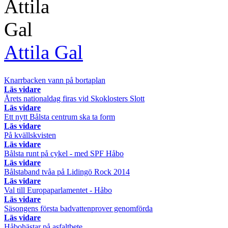
Attila Gal
Knarrbacken vann på bortaplan
Läs vidare
Årets nationaldag firas vid Skoklosters Slott
Läs vidare
Ett nytt Bålsta centrum ska ta form
Läs vidare
På kvällskvisten
Läs vidare
Bålsta runt på cykel - med SPF Håbo
Läs vidare
Bålstaband tvåa på Lidingö Rock 2014
Läs vidare
Val till Europaparlamentet - Håbo
Läs vidare
Säsongens första badvattenprover genomförda
Läs vidare
Håbohästar på asfaltbete