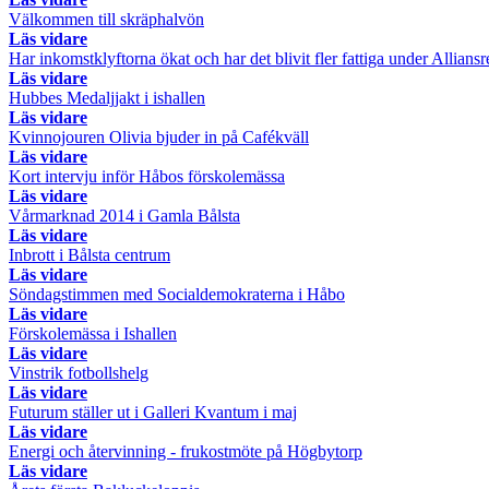
Välkommen till skräphalvön
Läs vidare
Har inkomstklyftorna ökat och har det blivit fler fattiga under Allians
Läs vidare
Hubbes Medaljjakt i ishallen
Läs vidare
Kvinnojouren Olivia bjuder in på Cafékväll
Läs vidare
Kort intervju inför Håbos förskolemässa
Läs vidare
Vårmarknad 2014 i Gamla Bålsta
Läs vidare
Inbrott i Bålsta centrum
Läs vidare
Söndagstimmen med Socialdemokraterna i Håbo
Läs vidare
Förskolemässa i Ishallen
Läs vidare
Vinstrik fotbollshelg
Läs vidare
Futurum ställer ut i Galleri Kvantum i maj
Läs vidare
Energi och återvinning - frukostmöte på Högbytorp
Läs vidare