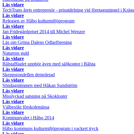
Läs vidare
TechTrans årets entreprenör - prisutdelning vid företagsmingel i Kräg
Läs vidare
Releasen av Håbo kulturmiljöprogram
Läs vidare
Jan Fridegårdpriset 2014 till Michel Wenzer
Läs vidare
Läs om Gröna Dalens Odlarförening
Läs vidare
Naturens guld
Läs vidare
BålstaBladet upphör även med säljkontor i Bålsta
Läs vidare
Skeppsrondellen demolerad
Läs vidare
Söndagstimmen med Håkan Sundström
Läs vidare
Misslyckad satsning på Skokloster
Läs vidare
Välbesökt förskolemässa
Läs vidare
Kommunvalet i Håbo 2014
Läs vidare
Håbo kommuns kulturmiljöprogram i vackert tryck
Läs vidare