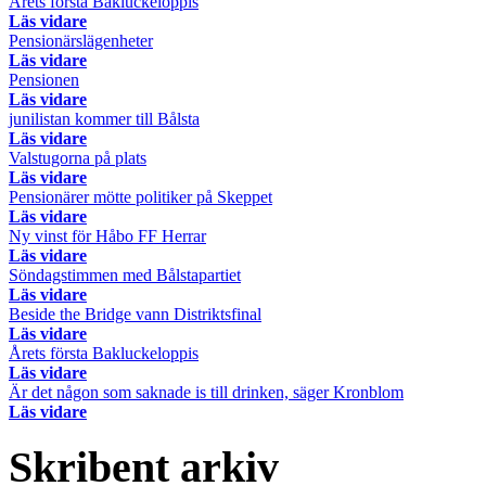
Årets första Bakluckeloppis
Läs vidare
Pensionärslägenheter
Läs vidare
Pensionen
Läs vidare
junilistan kommer till Bålsta
Läs vidare
Valstugorna på plats
Läs vidare
Pensionärer mötte politiker på Skeppet
Läs vidare
Ny vinst för Håbo FF Herrar
Läs vidare
Söndagstimmen med Bålstapartiet
Läs vidare
Beside the Bridge vann Distriktsfinal
Läs vidare
Årets första Bakluckeloppis
Läs vidare
Är det någon som saknade is till drinken, säger Kronblom
Läs vidare
Skribent arkiv