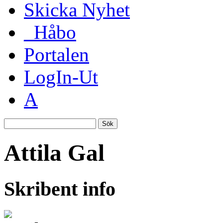
Skicka Nyhet
_Håbo
Portalen
LogIn-Ut
A
Sök
Attila Gal
Skribent info