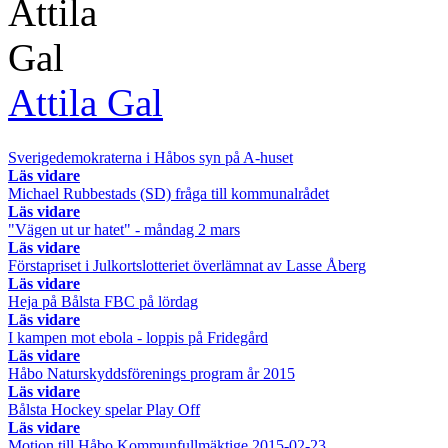
Attila Gal
Sverigedemokraterna i Håbos syn på A-huset
Läs vidare
Michael Rubbestads (SD) fråga till kommunalrådet
Läs vidare
"Vägen ut ur hatet" - måndag 2 mars
Läs vidare
Förstapriset i Julkortslotteriet överlämnat av Lasse Åberg
Läs vidare
Heja på Bålsta FBC på lördag
Läs vidare
I kampen mot ebola - loppis på Fridegård
Läs vidare
Håbo Naturskyddsförenings program år 2015
Läs vidare
Bålsta Hockey spelar Play Off
Läs vidare
Motion till Håbo Kommunfullmäktige 2015-02-23