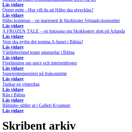
Läs vidare
Öppet möte - Hur vill du att Håbo ska utvecklas?
Läs vidare
Håbo kommun – en marionett åt Skokloster Sjöstads-konsortiet
Läs vidare
A FROZEN TALE – en fotosaga om Skoklosters slott på Arlanda
Läs vidare
Vem ska nyttja det tomma A-huset i Bålsta?
Läs vidare
Världsberömd teater gästspelar i Bålsta
Läs vidare
Föreläsning om spice och internetdroger
Läs vidare
Superentreprenörer på frukostmöte
Läs vidare
Tankar en vinterdag
Läs vidare
Rån i Bålsta
Läs vidare
Bålstabo ställer ut i Galleri Kvantum
Läs vidare
Skribent arkiv