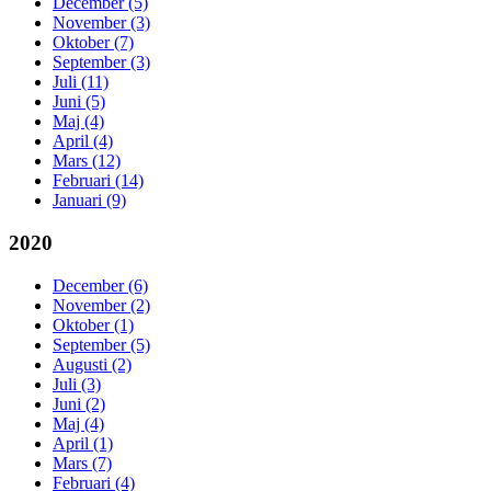
December (5)
November (3)
Oktober (7)
September (3)
Juli (11)
Juni (5)
Maj (4)
April (4)
Mars (12)
Februari (14)
Januari (9)
2020
December (6)
November (2)
Oktober (1)
September (5)
Augusti (2)
Juli (3)
Juni (2)
Maj (4)
April (1)
Mars (7)
Februari (4)