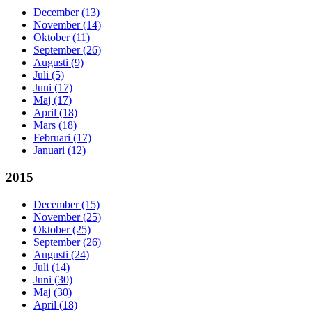
December (13)
November (14)
Oktober (11)
September (26)
Augusti (9)
Juli (5)
Juni (17)
Maj (17)
April (18)
Mars (18)
Februari (17)
Januari (12)
2015
December (15)
November (25)
Oktober (25)
September (26)
Augusti (24)
Juli (14)
Juni (30)
Maj (30)
April (18)