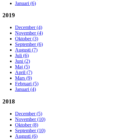
Januari (6)
2019
December (4)
November (4)
Oktober (3)
September (6)
Augusti (7)
Juli (6)
Juni (2)
Maj (5)
April (7)
Mars (9)
Februari (5)
Januari (4)
2018
December (5)
November (10)
Oktober (8)
September (10)
Augusti (6)