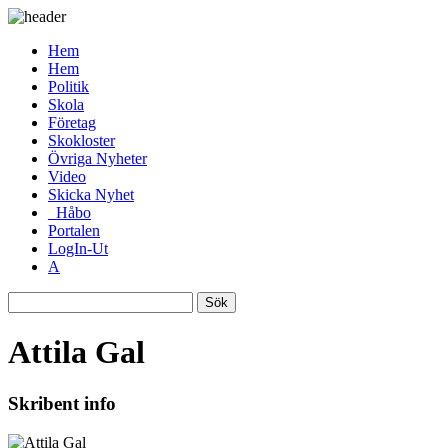
Hem
Hem
Politik
Skola
Företag
Skokloster
Övriga Nyheter
Video
Skicka Nyhet
_Håbo
Portalen
LogIn-Ut
A
Sök
Attila Gal
Skribent info