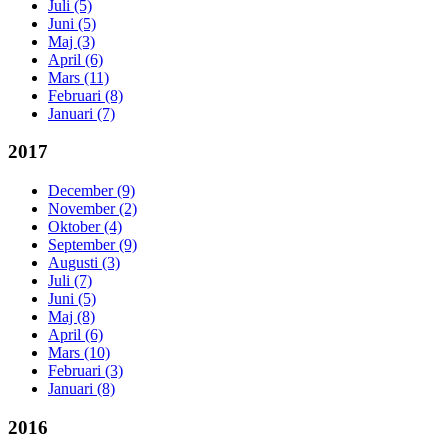
Juli (5)
Juni (5)
Maj (3)
April (6)
Mars (11)
Februari (8)
Januari (7)
2017
December (9)
November (2)
Oktober (4)
September (9)
Augusti (3)
Juli (7)
Juni (5)
Maj (8)
April (6)
Mars (10)
Februari (3)
Januari (8)
2016