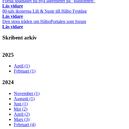
Första spadtaget till nya lägenheter på "glastomten"
Läs vidare
80-tals ikonerna Lili & Susie till Håbo Festdag
Läs vidare
Den stora tråden om HåboPortalen som forum
Läs vidare
Skribent arkiv
2025
April (1)
Februari (1)
2024
November (1)
Augusti (1)
Juni (1)
Maj (2)
April (2)
Mars (3)
Februari (4)