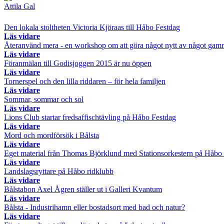
Attila Gal
Den lokala stoltheten Victoria Kjöraas till Håbo Festdag
Läs vidare
Återanvänd mera - en workshop om att göra något nytt av något gam
Läs vidare
Föranmälan till Godisjoggen 2015 är nu öppen
Läs vidare
Tornerspel och den lilla riddaren – för hela familjen
Läs vidare
Sommar, sommar och sol
Läs vidare
Lions Club startar fredsaffischtävling på Håbo Festdag
Läs vidare
Mord och mordförsök i Bålsta
Läs vidare
Eget material från Thomas Björklund med Stationsorkestern på Håbo
Läs vidare
Landslagsryttare på Håbo ridklubb
Läs vidare
Bålstabon Axel Ågren ställer ut i Galleri Kvantum
Läs vidare
Bålsta - Industrihamn eller bostadsort med bad och natur?
Läs vidare