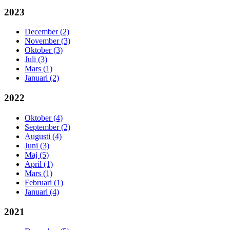
2023
December (2)
November (3)
Oktober (3)
Juli (3)
Mars (1)
Januari (2)
2022
Oktober (4)
September (2)
Augusti (4)
Juni (3)
Maj (5)
April (1)
Mars (1)
Februari (1)
Januari (4)
2021