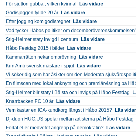
För sjutton gubbar, vilken kvinna!
Läs vidare
Godisjoggen fyllde 20 år
Läs vidare
Efter jogging kom godisregnet
Läs vidare
Vad tycker Håbos politiker om decemberöverenskommelsen
Stig-Helmer staty invigd i centrum
Läs vidare
Håbo Festdag 2015 i bilder
Läs vidare
Kammarrätten nekar omprövning
Läs vidare
Kim Amb svensk mästare i spjut
Läs vidare
Vi söker dig som har åsikter om den Moderata sjukvårdspolit
En filmscen med lokal anknytning och premiärvisning på Hå
Stig-Helmer blir staty i Bålsta och invigs på Håbo Festdag
L
Knarrbacken FC 10 år
Läs vidare
Vem kastar en ICA-kundkorg längst i Håbo 2015?
Läs vida
Dj-duon HUG.US spelar mellan artisterna på Håbo Festdag
Förtal eller medvetet angrepp på demokratin?
Läs vidare