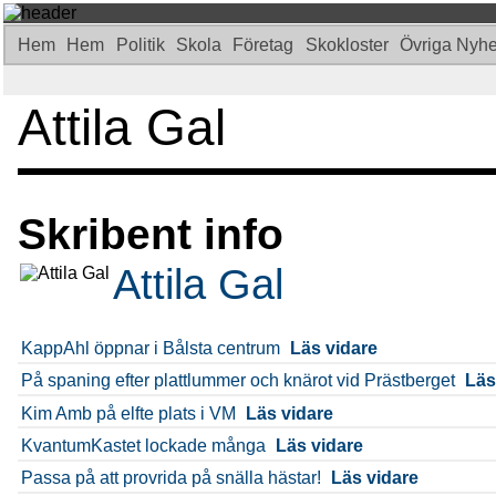
Hem
Hem
Politik
Skola
Företag
Skokloster
Övriga Nyh
Attila Gal
Skribent info
Attila Gal
KappAhl öppnar i Bålsta centrum
Läs vidare
På spaning efter plattlummer och knärot vid Prästberget
Läs
Kim Amb på elfte plats i VM
Läs vidare
KvantumKastet lockade många
Läs vidare
Passa på att provrida på snälla hästar!
Läs vidare