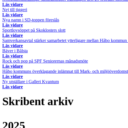
Läs vidare
Nej till tiggeri
Läs vidare
Nya namn i SD-toppen föreslås
Läs vidare
Sportlovsöppet på Skoklosters slott
Läs vidare
Samverkansavtal stärker samarbetet ytterligare mellan Håbo kommun 
Läs vidare
Bäver i Bålsta
Läs vidare
Rock och pop på SPF Seniorernas månadsmöte
Läs vidare
Håbo kommuns överklagande inlämnat till Mark- och miljööverdomsto
Läs vidare
Ny utställare i Galleri Kvantum
Läs vidare
Skribent arkiv
2025