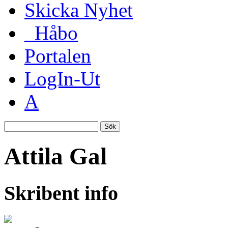
Skicka Nyhet
_Håbo
Portalen
LogIn-Ut
A
Sök
Attila Gal
Skribent info