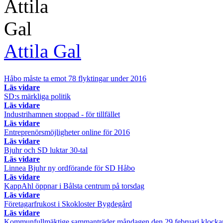
Attila Gal
Håbo måste ta emot 78 flyktingar under 2016
Läs vidare
SD:s märkliga politik
Läs vidare
Industrihamnen stoppad - för tillfället
Läs vidare
Entreprenörsmöjligheter online för 2016
Läs vidare
Bjuhr och SD luktar 30-tal
Läs vidare
Linnea Bjuhr ny ordförande för SD Håbo
Läs vidare
KappAhl öppnar i Bålsta centrum på torsdag
Läs vidare
Företagarfrukost i Skokloster Bygdegård
Läs vidare
Kommunfullmäktige sammanträder måndagen den 29 februari klocka