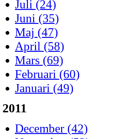
Juli (24)
Juni (35)
Maj (47)
April (58)
Mars (69)
Februari (60)
Januari (49)
2011
December (42)