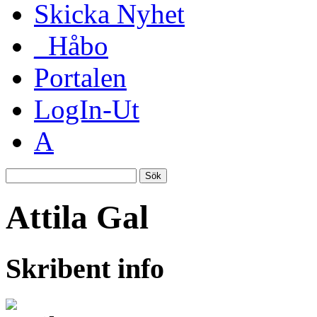
Skicka Nyhet
_Håbo
Portalen
LogIn-Ut
A
Sök
Attila Gal
Skribent info