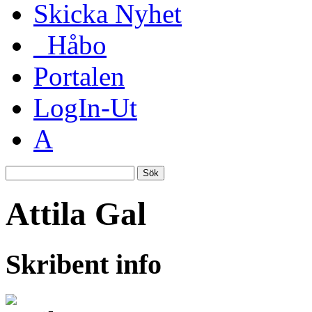
Skicka Nyhet
_Håbo
Portalen
LogIn-Ut
A
Sök
Attila Gal
Skribent info