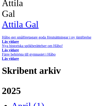
Attila Gal
Håbo ger småföretagare goda förutsättningar i ny jämförelse
Läs vidare
Nya historiska spökberättelser om Håbo!
Läs vidare
Färre behöriga till gymnasiet i Håbo
Läs vidare
Skribent arkiv
2025
April (1)