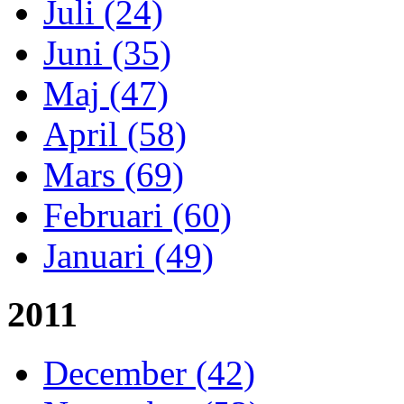
Juli (24)
Juni (35)
Maj (47)
April (58)
Mars (69)
Februari (60)
Januari (49)
2011
December (42)