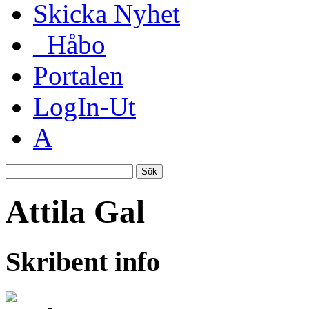
Skicka Nyhet
_Håbo
Portalen
LogIn-Ut
A
Sök
Attila Gal
Skribent info