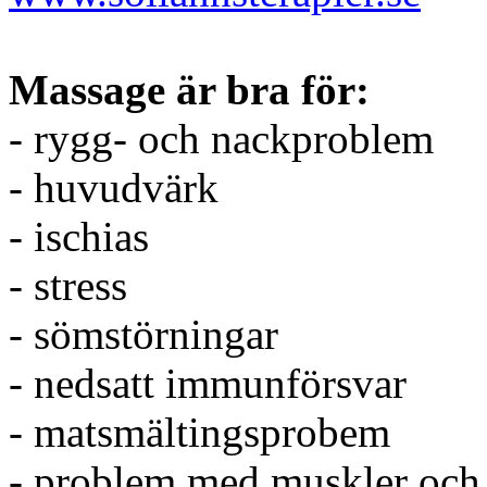
Massage är bra för:
- rygg- och nackproblem
- huvudvärk
- ischias
- stress
- sömstörningar
- nedsatt immunförsvar
- matsmältingsprobem
- problem med muskler och 