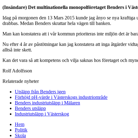
(Insändare) Det multinationella monopolföretaget Benders i Väste
Idag på morgonen den 13 Mars 2015 kunde jag ånyo se nya kraftiga u
drabbas. Medan Benders skrattar hela vägen till banken.
Man kan konstatera att i vår kommun prioriteras inte miljön det är bar
Nu efter 4 år av påstötningar kan jag konstatera att inga åtgärder vidt
alltså inte skett.
Kan det vara så att kompetens och vilja saknas hos företaget och mynd
Rolf Adolfsson
Relaterade nyheter
Utsläpp från Benders igen
Förhöjd pH-värde i Västerskogs industriområde
Benders industriutsläpp i Mälaren
Benders utsläpp
Industriutsläpp i Västerskog
Hem
Politik
Skola