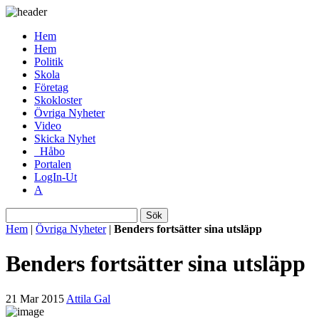
Hem
Hem
Politik
Skola
Företag
Skokloster
Övriga Nyheter
Video
Skicka Nyhet
_Håbo
Portalen
LogIn-Ut
A
Sök
Hem
|
Övriga Nyheter
|
Benders fortsätter sina utsläpp
Benders fortsätter sina utsläpp
21 Mar 2015
Attila Gal