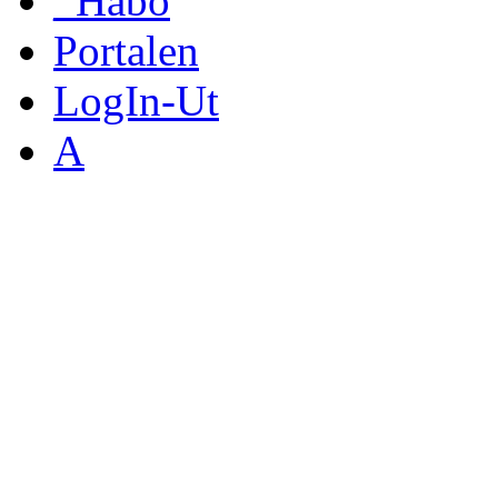
_Håbo
Portalen
LogIn-Ut
A