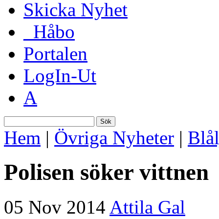
Skicka Nyhet
_Håbo
Portalen
LogIn-Ut
A
Sök
Hem
|
Övriga Nyheter
|
Blål
Polisen söker vittnen
05 Nov 2014
Attila Gal