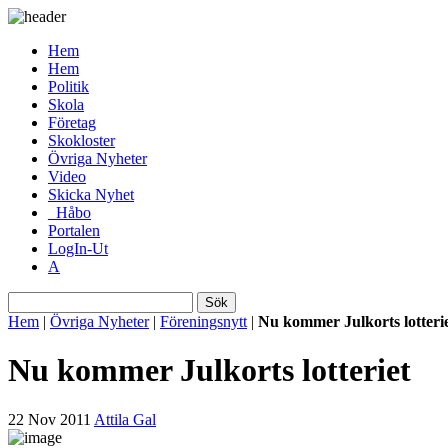
Hem
Hem
Politik
Skola
Företag
Skokloster
Övriga Nyheter
Video
Skicka Nyhet
_Håbo
Portalen
LogIn-Ut
A
Sök
Hem
|
Övriga Nyheter
|
Föreningsnytt
|
Nu kommer Julkorts lotteri
Nu kommer Julkorts lotteriet
22 Nov 2011
Attila Gal