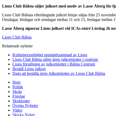
Lions Club Bålsta säljer julkort med motiv av Lasse Åberg för fjo
Lions Club Bålstas efterlängtade julkort börjar säljas från 25 novembe
Onsdagar, lördagar och söndagar mellan 11 och 15, fredagar mellan 
Lasse Åberg signerar Lions julkort vid ICAs entré Lördag 26 no
Lions Club Bålsta
Relaterade nyheter
Kulturpersonlighet uppmärksammad av Lions
Lions Club Bålsta säljer årets julkortslotter i centrum
Lions försäljning av julkortslotter i Bålsta Centrum
Beställ Lions julkort
Dags att beställa årets Julkortslotter av Lions Club Bålsta
Hem
Politik
Skola
Företag
Skokloster
Övriga Nyheter
Video
Skicka Nyhet