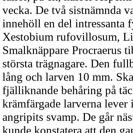
vecka. De två sistnämnda v
innehöll en del intressanta 
Xestobium rufovillosum, Li
Smalknäppare Procraerus tib
största trägnagare. Den full
lång och larven 10 mm. Sk
fjälliknande behåring på t
krämfärgade larverna lever 
angripits svamp. De går nä
kunde konstatera att den gam