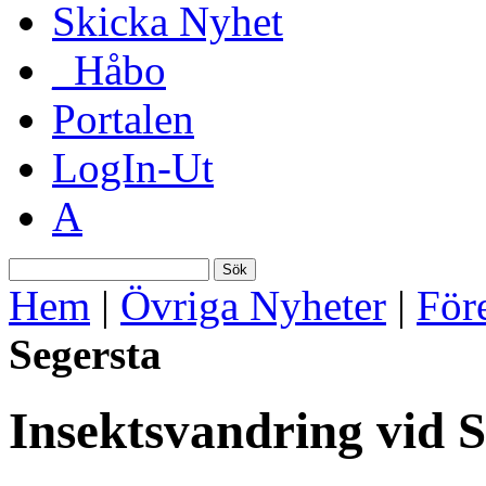
Skicka Nyhet
_Håbo
Portalen
LogIn-Ut
A
Sök
Hem
|
Övriga Nyheter
|
För
Segersta
Insektsvandring vid S