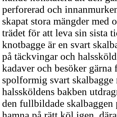
perforerad och innanmurken 
skapat stora mängder med or
trädet för att leva sin sista 
knotbagge är en svart skalb
på täckvingar och halssköld
kadaver och besöker gärna 
spolformig svart skalbagge
halssköldens bakben utdragn
den fullbildade skalbaggen
hamna på rätt köl igen, där