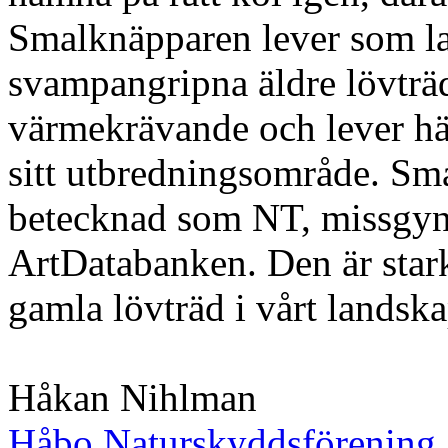
Smalknäpparen lever som la
svampangripna äldre lövträd,
värmekrävande och lever hä
sitt utbredningsområde. Sm
betecknad som NT, missgynna
ArtDatabanken. Den är stark
gamla lövträd i vårt landska
Håkan Nihlman
Håbo Naturskyddsförening