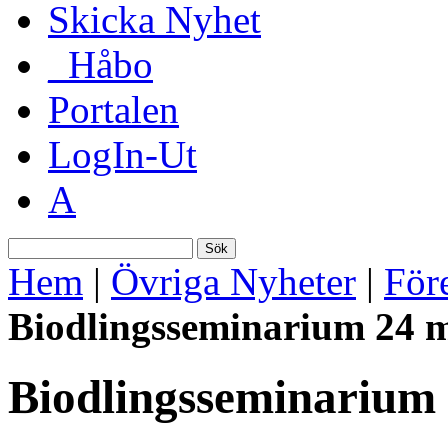
Skicka Nyhet
_Håbo
Portalen
LogIn-Ut
A
Sök
Hem
|
Övriga Nyheter
|
För
Biodlingsseminarium 24 
Biodlingsseminarium