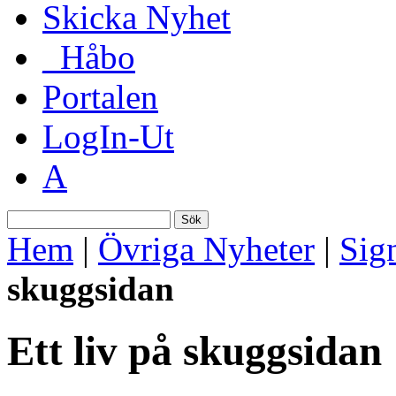
Skicka Nyhet
_Håbo
Portalen
LogIn-Ut
A
Sök
Hem
|
Övriga Nyheter
|
Sig
skuggsidan
Ett liv på skuggsidan