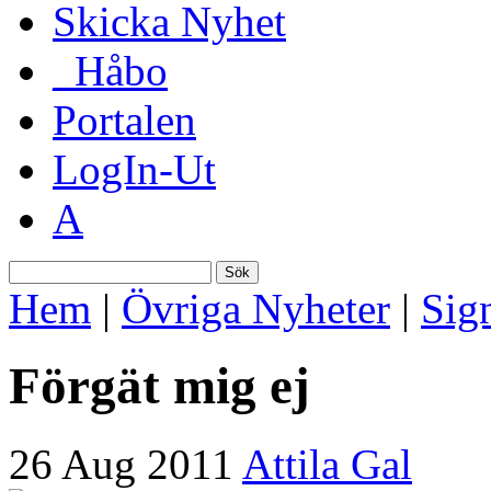
Skicka Nyhet
_Håbo
Portalen
LogIn-Ut
A
Sök
Hem
|
Övriga Nyheter
|
Sig
Förgät mig ej
26 Aug 2011
Attila Gal