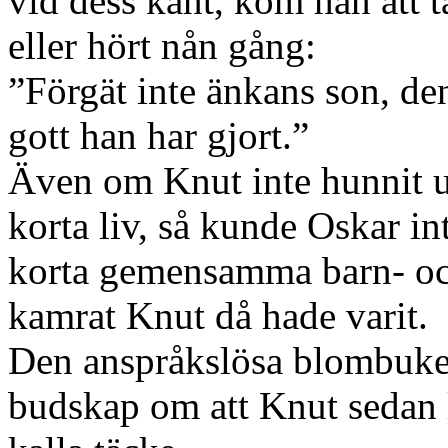
vid dess kant, kom han att tä
eller hört nån gång:
”Förgät inte änkans son, den
gott han har gjort.”
Även om Knut inte hunnit ut
korta liv, så kunde Oskar i
korta gemensamma barn- o
kamrat Knut då hade varit.
Den anspråkslösa blombuket
budskap om att Knut sedan 