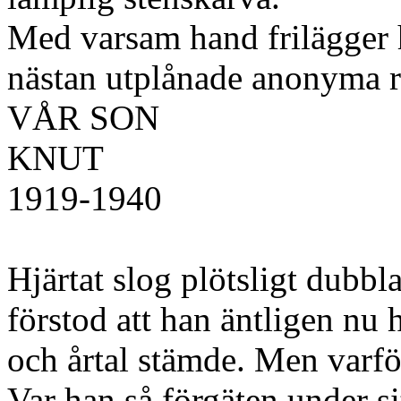
Med varsam hand frilägger h
nästan utplånade anonyma r
VÅR SON
KNUT
1919-1940
Hjärtat slog plötsligt dubbl
förstod att han äntligen nu
och årtal stämde. Men varfö
Var han så förgäten under sit