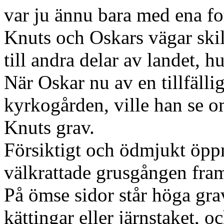
var ju ännu bara med ena fo
Knuts och Oskars vägar skil
till andra delar av landet, h
När Oskar nu av en tillfäll
kyrkogården, ville han se o
Knuts grav.
Försiktigt och ödmjukt öpp
välkrattade grusgången fra
På ömse sidor står höga gr
kättingar eller järnstaket, o