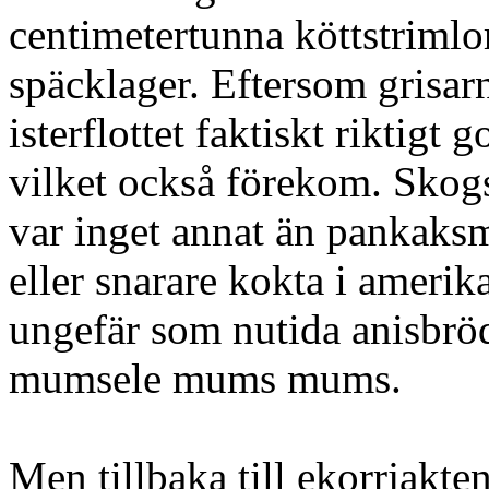
centimetertunna köttstrimlo
späcklager. Eftersom grisar
isterflottet faktiskt riktigt g
vilket också förekom. Skogs
var inget annat än pankaksm
eller snarare kokta i amerika
ungefär som nutida anisbröd
mumsele mums mums.
Men tillbaka till ekorrjakten