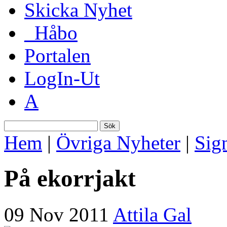
Skicka Nyhet
_Håbo
Portalen
LogIn-Ut
A
Sök
Hem
|
Övriga Nyheter
|
Sig
På ekorrjakt
09 Nov 2011
Attila Gal