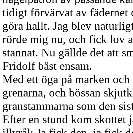
tidigt förvärvat av fädernet
göra hallt. Jag blev naturlig
rörde mig nu, och fick lov at
stannat. Nu gällde det att 
Fridolf bäst ensam.
Med ett öga på marken och 
grenarna, och bössan skjut
granstammarna som den sist
Efter en stund kom skottet 
illvrål: Ja fick den, ja fick d