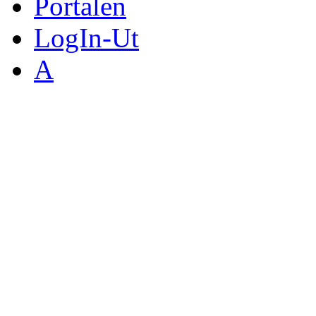
Portalen
LogIn-Ut
A