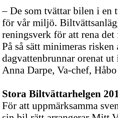
– De som tvättar bilen i en 
för vår miljö. Biltvättsanläg
reningsverk för att rena det 
På så sätt minimeras risken a
dagvattenbrunnar orenat ut i
Anna Darpe, Va-chef, Håb
Stora Biltvättarhelgen 20
För att uppmärksamma svens
sin bil rätt arrangerar Mit