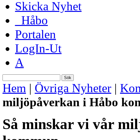
Skicka Nyhet
_Håbo
Portalen
LogIn-Ut
A
Sök
Hem
|
Övriga Nyheter
|
Kom
miljöpåverkan i Håbo k
Så minskar vi vår mi