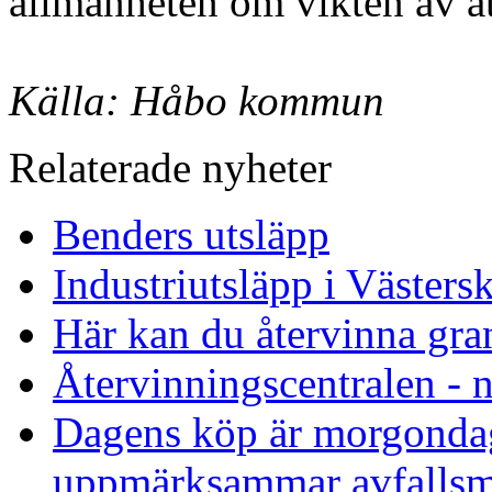
allmänheten om vikten av at
Källa: Håbo kommun
Relaterade nyheter
Benders utsläpp
Industriutsläpp i Västers
Här kan du återvinna gra
Återvinningscentralen - 
Dagens köp är morgonda
uppmärksammar avfallsm