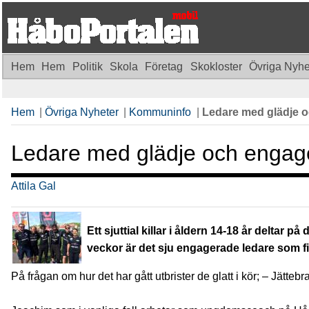
Hem
Hem
Politik
Skola
Företag
Skokloster
Övriga Nyh
Hem
|
Övriga Nyheter
|
Kommuninfo
|
Ledare med glädje
Ledare med glädje och enga
Attila Gal
Ett sjuttial killar i åldern 14-18 år delta
veckor är det sju engagerade ledare som fi
På frågan om hur det har gått utbrister de glatt i kör; – Jättebra