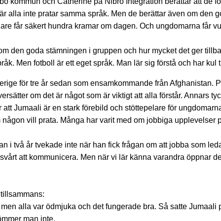
kommun och Catherine på Nibro Integration berättar att de förs
r alla inte pratar samma språk. Men de berättar även om den g
are får säkert hundra kramar om dagen. Och ungdomarna får vuxna
den goda stämningen i gruppen och hur mycket det ger tillbaks a
. Men fotboll är ett eget språk. Man lär sig förstå och har kul ti
verige för tre år sedan som ensamkommande från Afghanistan. På 
rsätter om det är något som är viktigt att alla förstår. Annars tyc
 att Jumaali är en stark förebild och stöttepelare för ungdomarn
m någon vill prata. Många har varit med om jobbiga upplevelser p
i två år tvekade inte när han fick frågan om att jobba som leda
r svårt att kommunicera. Men när vi lär känna varandra öppnar de
 tillsammans:
a, men alla var ödmjuka och det fungerade bra. Så satte Jumaal
lömmer man inte.