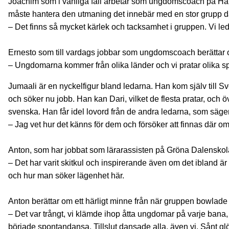
Joachim som i vanliga fall arbetar som ungdomscoach på Håbo 
måste hantera den utmaning det innebär med en stor grupp dä
– Det finns så mycket kärlek och tacksamhet i gruppen. Vi led
Ernesto som till vardags jobbar som ungdomscoach berättar om 
– Ungdomarna kommer från olika länder och vi pratar olika språk
Jumaali är en nyckelfigur bland ledarna. Han kom själv till S
och söker nu jobb. Han kan Dari, vilket de flesta pratar, och öve
svenska. Han får idel lovord från de andra ledarna, som säger
– Jag vet hur det känns för dem och försöker att finnas där o
Anton, som har jobbat som lärarassisten på Gröna Dalenskolan 
– Det har varit skitkul och inspirerande även om det ibland ä
och hur man söker lägenhet här.
Anton berättar om ett härligt minne från när gruppen bowlade
– Det var trångt, vi klämde ihop åtta ungdomar på varje ban
började spontandansa. Tillslut dansade alla, även vi. Sånt g