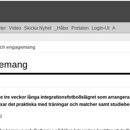
eter
Video
Skicka Nyhet
_Håbo
Portalen
LogIn-Ut
A
 och engagemang
gemang
r på de tre veckor långa integrationsfotbollslägret som arra
xar det praktiska med träningar och matcher samt studiebes
!