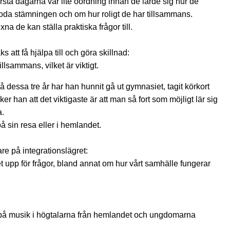
ta dagarna var lite oordning innan de lärde sig hur de
oda stämningen och om hur roligt de har tillsammans.
 de kan ställa praktiska frågor till.
tt få hjälpa till och göra skillnad:
llsammans, vilket är viktigt.
dessa tre år har han hunnit gå ut gymnasiet, tagit körkort
ker han att det viktigaste är att man så fort som möjligt lär sig
a.
å sin resa eller i hemlandet.
re på integrationslägret:
t upp för frågor, bland annat om hur vårt samhälle fungerar
i på musik i högtalarna från hemlandet och ungdomarna