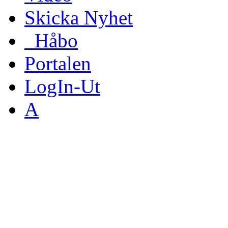
Skicka Nyhet
_Håbo
Portalen
LogIn-Ut
A