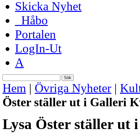
Skicka Nyhet
_Håbo
Portalen
LogIn-Ut
A
Sök
Hem
|
Övriga Nyheter
|
Kul
Öster ställer ut i Galleri
Lysa Öster ställer ut