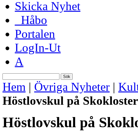
Skicka Nyhet
_Håbo
Portalen
LogIn-Ut
A
Sök
Hem
|
Övriga Nyheter
|
Kul
Höstlovskul på Skoklosters
Höstlovskul på Skoklo