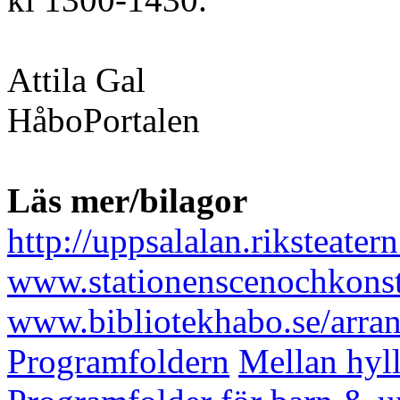
Attila Gal
HåboPortalen
Läs mer/bilagor
http://uppsalalan.riksteatern
www.stationenscenochkonst
www.bibliotekhabo.se/arr
Programfoldern
Mellan hyl