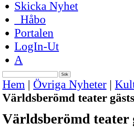
Skicka Nyhet
_Håbo
Portalen
LogIn-Ut
A
Sök
Hem
|
Övriga Nyheter
|
Kul
Världsberömd teater gästs
Världsberömd teater g