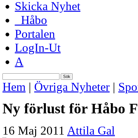
Skicka Nyhet
_Håbo
Portalen
LogIn-Ut
A
Sök
Hem
|
Övriga Nyheter
|
Spo
Ny förlust för Håbo 
16 Maj 2011
Attila Gal