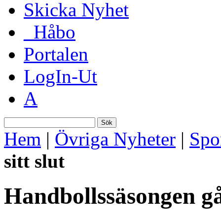
Skicka Nyhet
_Håbo
Portalen
LogIn-Ut
A
Sök
Hem
|
Övriga Nyheter
|
Spo
sitt slut
Handbollssäsongen går