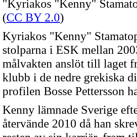
"Kyriakos "Kenny" Stamato
(
CC BY 2.0
)
Kyriakos "Kenny" Stamatop
stolparna i ESK mellan 20
målvakten anslöt till laget 
klubb i de nedre grekiska d
profilen Bosse Pettersson h
Kenny lämnade Sverige efte
återvände 2010 då han skre