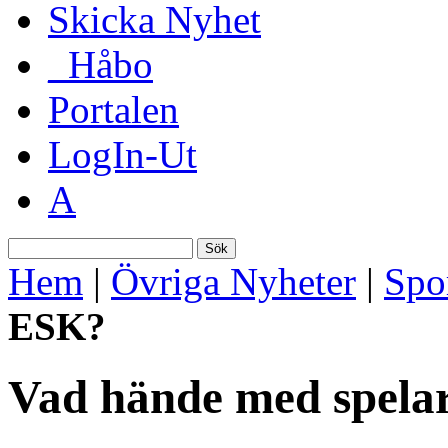
Skicka Nyhet
_Håbo
Portalen
LogIn-Ut
A
Sök
Hem
|
Övriga Nyheter
|
Spo
ESK?
Vad hände med spela