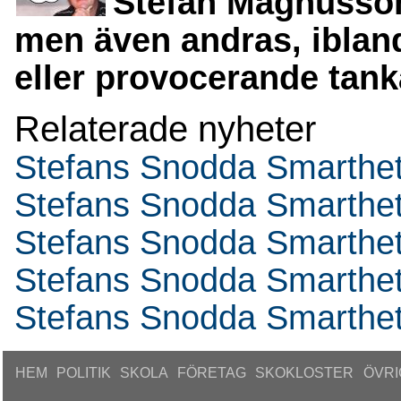
Stefan Magnusson
men även andras, iblan
eller provocerande tanka
Relaterade nyheter
Stefans Snodda Smarthe
Stefans Snodda Smarthe
Stefans Snodda Smarthe
Stefans Snodda Smarthe
Stefans Snodda Smarthe
HEM
POLITIK
SKOLA
FÖRETAG
SKOKLOSTER
ÖVRI