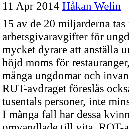
11 Apr 2014
Håkan Welin
15 av de 20 miljarderna tas
arbetsgivaravgifter för ungd
mycket dyrare att anställa u
höjd moms för restauranger,
många ungdomar och invand
RUT-avdraget föreslås också
tusentals personer, inte min
I många fall har dessa kvinn
omvandlade till vita. ROT-a