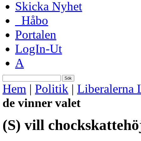
Skicka Nyhet
_Håbo
Portalen
LogIn-Ut
A
Sök
Hem
|
Politik
|
Liberalerna 
de vinner valet
(S) vill chockskattehö