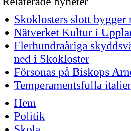
Relaterade nyheter
Skoklosters slott bygger 
Nätverket Kultur i Uppla
Flerhundraåriga skyddsvä
ned i Skokloster
Försonas på Biskops Arn
Temperamentsfulla italie
Hem
Politik
Skola