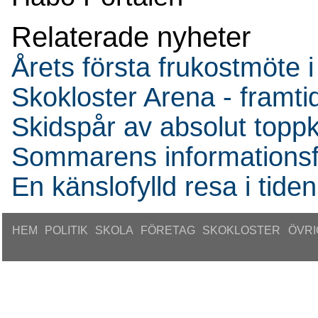
Relaterade nyheter
Årets första frukostmöte i
Skokloster Arena - fram
Skidspår av absolut topp
Sommarens informationsfo
En känslofylld resa i tiden
HEM
POLITIK
SKOLA
FÖRETAG
SKOKLOSTER
ÖVRI