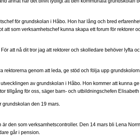
land annat har det blivit tydligt att den kommunala grundskolan
schef för grundskolan i Håbo. Hon har lång och bred erfarenhe
 att som verksamhetschef kunna skapa ett forum för rektorer oc
. För att nå dit tror jag att rektorer och skolledare behöver lyft
ektorerna genom att leda, ge stöd och följa upp grundskolorn
e i utvecklingen av grundskolan i Håbo. Hon kommer att kunna 
tor tillgång för oss, säger barn- och utbildningschefen Elisabeth
r grundskolan den 19 mars.
gen är den som verksamhetscontroller. Den 14 mars bli Lena Nor
are går i pension.