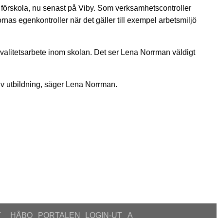
h förskola, nu senast på Viby. Som verksamhetscontroller
nas egenkontroller när det gäller till exempel arbetsmiljö
kvalitetsarbete inom skolan. Det ser Lena Norrman väldigt
ativ utbildning, säger Lena Norrman.
T
_HÅBO
PORTALEN
LOGIN-UT
A