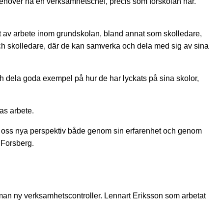
 behöver ha en verksamhetschef, precis som förskolan har.
t av arbete inom grundskolan, bland annat som skolledare,
h skolledare, där de kan samverka och dela med sig av sina
a och dela goda exempel på hur de har lyckats på sina skolor,
as arbete.
ge oss nya perspektiv både genom sin erfarenhet och genom
 Forsberg.
rman ny verksamhetscontroller. Lennart Eriksson som arbetat