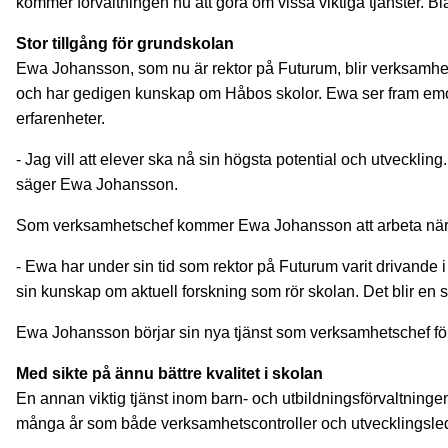
kommer förvaltningen nu att göra om vissa viktiga tjänster. B
Stor tillgång för grundskolan
Ewa Johansson, som nu är rektor på Futurum, blir verksamhet
och har gedigen kunskap om Håbos skolor. Ewa ser fram emot
erfarenheter.
- Jag vill att elever ska nå sin högsta potential och utveckling
säger Ewa Johansson.
Som verksamhetschef kommer Ewa Johansson att arbeta nära r
- Ewa har under sin tid som rektor på Futurum varit drivand
sin kunskap om aktuell forskning som rör skolan. Det blir en s
Ewa Johansson börjar sin nya tjänst som verksamhetschef fö
Med sikte på ännu bättre kvalitet i skolan
En annan viktig tjänst inom barn- och utbildningsförvaltnin
många år som både verksamhetscontroller och utvecklingsled