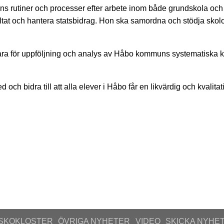
lans rutiner och processer efter arbete inom både grundskola oc
ltat och hantera statsbidrag. Hon ska samordna och stödja skolor
svara för uppföljning och analys av Håbo kommuns systematiska 
d och bidra till att alla elever i Håbo får en likvärdig och kvalit
SKOKLOSTER
ÖVRIGA NYHETER
VIDEO
SKICKA NYHE