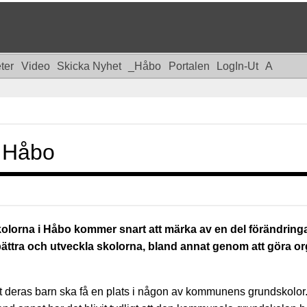
eter
Video
Skicka Nyhet
_Håbo
Portalen
LogIn-Ut
A
i Håbo
olorna i Håbo kommer snart att märka av en del förändringar
ättra och utveckla skolorna, bland annat genom att göra orga
 att deras barn ska få en plats i någon av kommunens grundskolor