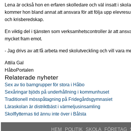
Lena är också hon en erfaren skolledare och väl insatt i sko
kommer hon bland annat att ansvara för att följa upp elevresu
och krisberedskap.
En viktig del i tjänsten som verksamhetscontroller är att an
mycket fram emot.
- Jag drivs av att få arbeta med skolutveckling och vill vara me
Attila Gal
HåboPortalen
Relaterade nyheter
Sex av tio barngrupper för stora i Håbo
Sexåringar bjöds på underhållning i kommunhuset
Traditionell mösspåtagning på Fridegårdsgymnasiet
Läraskolan är distriktbäst i värmeljusinsamling
Skolflytternas tid ännu inte över i Bålsta
HEM
POLITIK
SKOLA
FÖRETAG