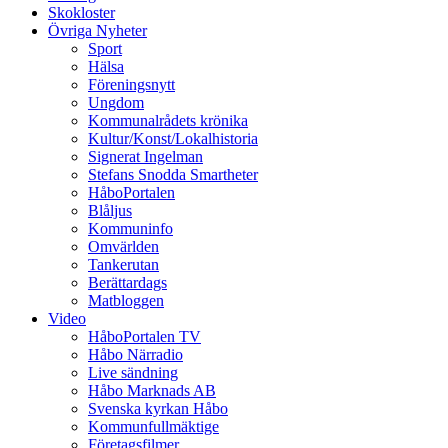
Skokloster
Övriga Nyheter
Sport
Hälsa
Föreningsnytt
Ungdom
Kommunalrådets krönika
Kultur/Konst/Lokalhistoria
Signerat Ingelman
Stefans Snodda Smartheter
HåboPortalen
Blåljus
Kommuninfo
Omvärlden
Tankerutan
Berättardags
Matbloggen
Video
HåboPortalen TV
Håbo Närradio
Live sändning
Håbo Marknads AB
Svenska kyrkan Håbo
Kommunfullmäktige
Företagsfilmer