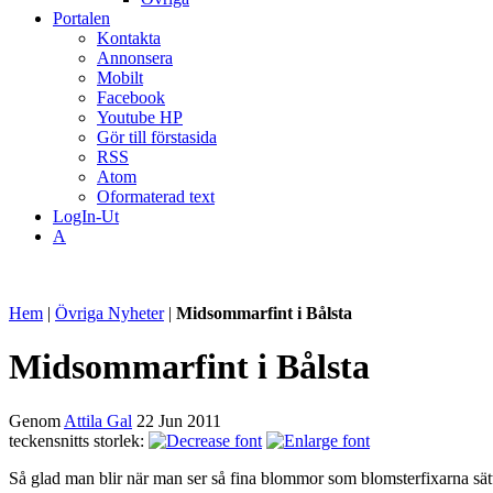
Portalen
Kontakta
Annonsera
Mobilt
Facebook
Youtube HP
Gör till förstasida
RSS
Atom
Oformaterad text
LogIn-Ut
A
Hem
|
Övriga Nyheter
|
Midsommarfint i Bålsta
Midsommarfint i Bålsta
Genom
Attila Gal
22 Jun 2011
teckensnitts storlek:
Så glad man blir när man ser så fina blommor som blomsterfixarna sätte