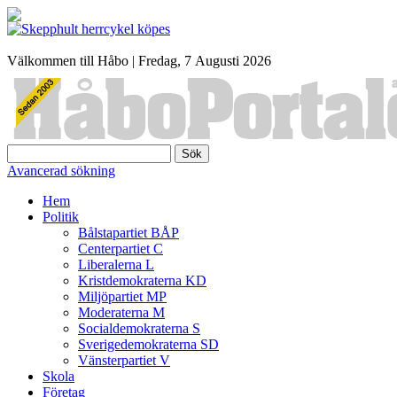
Välkommen till Håbo |
Fredag, 7 Αugusti 2026
Sök
Avancerad sökning
Hem
Politik
Bålstapartiet BÅP
Centerpartiet C
Liberalerna L
Kristdemokraterna KD
Miljöpartiet MP
Moderaterna M
Socialdemokraterna S
Sverigedemokraterna SD
Vänsterpartiet V
Skola
Företag