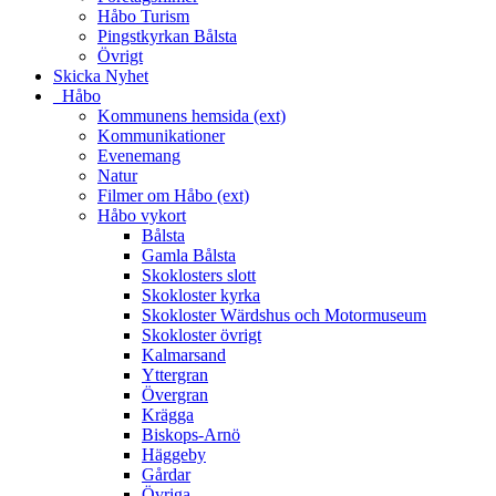
Håbo Turism
Pingstkyrkan Bålsta
Övrigt
Skicka Nyhet
_Håbo
Kommunens hemsida (ext)
Kommunikationer
Evenemang
Natur
Filmer om Håbo (ext)
Håbo vykort
Bålsta
Gamla Bålsta
Skoklosters slott
Skokloster kyrka
Skokloster Wärdshus och Motormuseum
Skokloster övrigt
Kalmarsand
Yttergran
Övergran
Krägga
Biskops-Arnö
Häggeby
Gårdar
Övriga