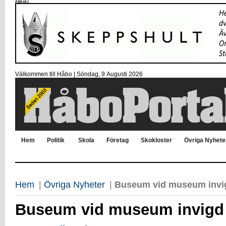
Välkommen till Håbo |
Söndag, 9 Αugusti 2026
Hem
Politik
Skola
Företag
Skokloster
Övriga Nyhete
Hem
|
Övriga Nyheter
|
Buseum vid museum invi
Buseum vid museum invigd