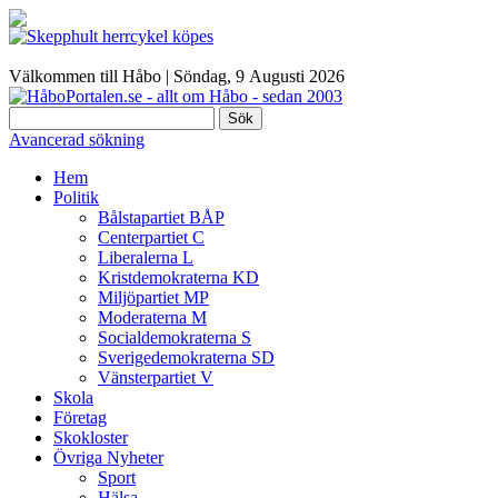
Välkommen till Håbo |
Söndag, 9 Αugusti 2026
Sök
Avancerad sökning
Hem
Politik
Bålstapartiet BÅP
Centerpartiet C
Liberalerna L
Kristdemokraterna KD
Miljöpartiet MP
Moderaterna M
Socialdemokraterna S
Sverigedemokraterna SD
Vänsterpartiet V
Skola
Företag
Skokloster
Övriga Nyheter
Sport
Hälsa