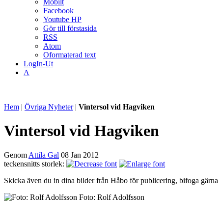
Mobilt
Facebook
Youtube HP
Gör till förstasida
RSS
Atom
Oformaterad text
LogIn-Ut
A
Hem
|
Övriga Nyheter
|
Vintersol vid Hagviken
Vintersol vid Hagviken
Genom
Attila Gal
08 Jan 2012
teckensnitts storlek:
Skicka även du in dina bilder från Håbo för publicering, bifoga gärna
Foto: Rolf Adolfsson