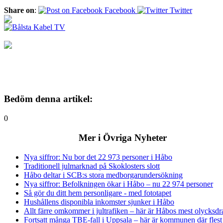
Share on
:
Facebook
Twitter
Bedöm denna artikel:
0
Mer i Övriga Nyheter
Nya siffror: Nu bor det 22 973 personer i Håbo
Traditionell julmarknad på Skoklosters slott
Håbo deltar i SCB:s stora medborgarundersökning
Nya siffror: Befolkningen ökar i Håbo – nu 22 974 personer
Så gör du ditt hem personligare - med fototapet
Hushållens disponibla inkomster sjunker i Håbo
Allt färre omkommer i jultrafiken – här är Håbos mest olycksd
Fortsatt många TBE-fall i Uppsala – här är kommunen där flest 