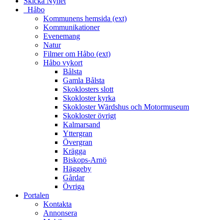
Skicka Nyhet
_Håbo
Kommunens hemsida (ext)
Kommunikationer
Evenemang
Natur
Filmer om Håbo (ext)
Håbo vykort
Bålsta
Gamla Bålsta
Skoklosters slott
Skokloster kyrka
Skokloster Wärdshus och Motormuseum
Skokloster övrigt
Kalmarsand
Yttergran
Övergran
Krägga
Biskops-Arnö
Häggeby
Gårdar
Övriga
Portalen
Kontakta
Annonsera