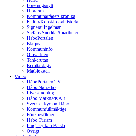
Föreningsnytt
Ungdom
Kommunalrådets krönika
Kultur/Konst/Lokalhistoria
Signerat Ingelman
Stefans Snodda Smartheter
HåboPortalen
Blåljus
Kommuninfo
Omvärlden
Tankerutan
Berättardags
Matbloggen
Video
HåboPortalen TV
Håbo Närradio
Live sändning
Håbo Marknads AB
Svenska kyrkan Håbo
Kommunfullmäktige
Företagsfilmer
Håbo Turism
Pingstkyrkan Bålsta
Övrigt