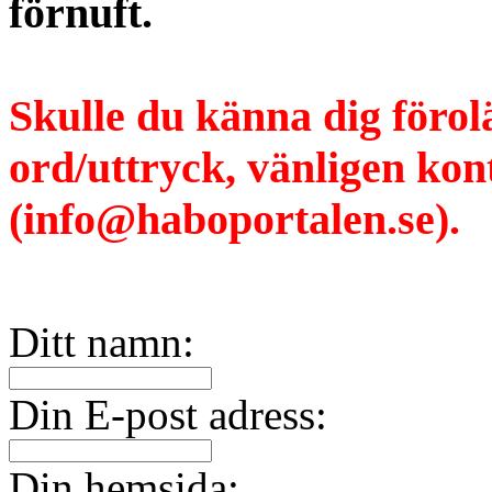
förnuft.
Skulle du känna dig förol
ord/uttryck, vänligen ko
(info@haboportalen.se).
Ditt namn:
Din E-post adress:
Din hemsida: