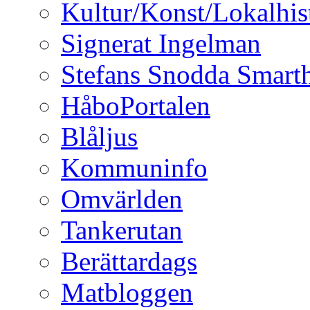
Kultur/Konst/Lokalhis
Signerat Ingelman
Stefans Snodda Smarth
HåboPortalen
Blåljus
Kommuninfo
Omvärlden
Tankerutan
Berättardags
Matbloggen