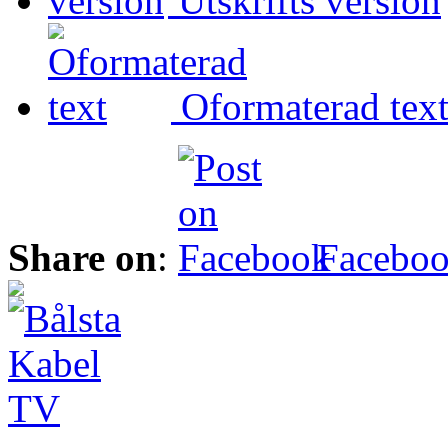
Utskrifts version
Oformaterad tex
Share on
:
Facebo