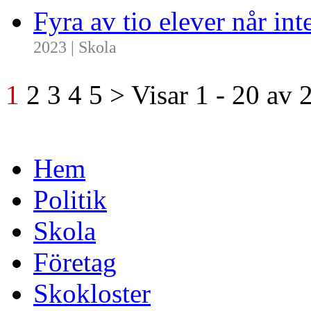
Fyra av tio elever når i
2023 | Skola
1
2
3
4
5
>
Visar
1 - 20
av
Hem
Politik
Skola
Företag
Skokloster