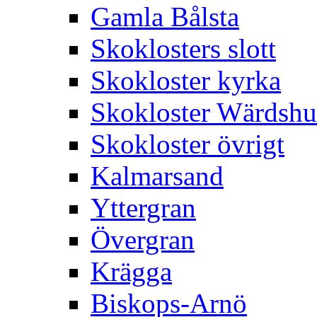
Gamla Bålsta
Skoklosters slott
Skokloster kyrka
Skokloster Wärdsh
Skokloster övrigt
Kalmarsand
Yttergran
Övergran
Krägga
Biskops-Arnö