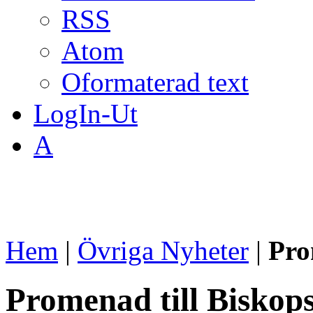
RSS
Atom
Oformaterad text
LogIn-Ut
A
Hem
|
Övriga Nyheter
|
Pro
Promenad till Biskop