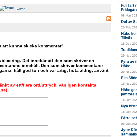
Full fart
Twitter
Fridegår
08 Mar 202
Del av S
20 Feb 2024
Håbo kom
Tillväxt
18 Dec 202
r att kunna skicka kommentar!
Tradition
29 Nov 2023
blicering. Det innebär att den som skriver en
Fyra av 
mentarens innehåll. Den som skriver kommentarer
Håbo
ärna, håll god ton och var artig, hota aldrig, använt
29 Nov 202
Elin Söde
16 Nov 2023
nkt av ett/flera ord/uttryck, vänligen kontakta
se).
Håbo ger
jämförel
16 Okt 202
Nya hist
16 Okt 2023
Färre beh
09 Okt 202
Jytte Rüd
samhälls