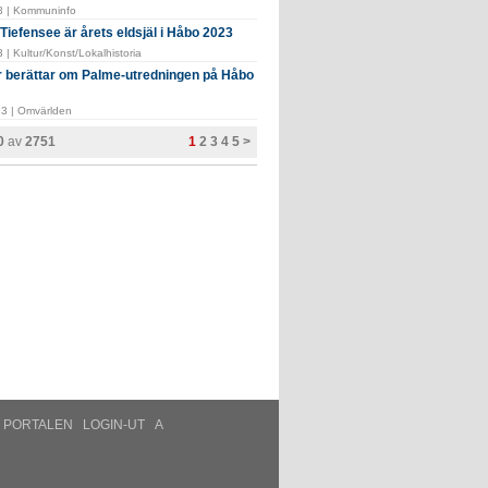
3 | Kommuninfo
Tiefensee är årets eldsjäl i Håbo 2023
 | Kultur/Konst/Lokalhistoria
 berättar om Palme-utredningen på Håbo
3 | Omvärlden
20
av
2751
1
2
3
4
5
>
PORTALEN
LOGIN-UT
A