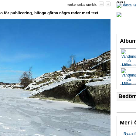
teckensnitts storlek:
o för publicering, bifoga gärna några rader med text.
Albu
Bedöm 
Mer i 
Nya sif