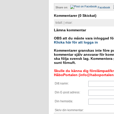
Share on
:
Facebook
Kommentarer
(0 Skickat)
totalt:
| visar:
Lämna kommentar
OBS att du måste vara inloggad fö
Klicka här för att logga in
Kommentarer granskas inte före pu
kommentar själv ansvarar för kom
ska följa svensk lag. Kommentera g
sunt förnuft.
Skulle du känna dig förolämpad/krä
HåboPortalen (info@haboportalen.
Ditt namn:
Din E-post adress:
Din hemsida:
Skriv din kommentar: