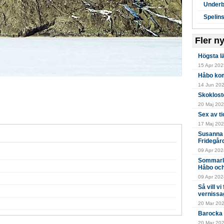
Underb
Spelin
Fler n
Högsta l
15 Apr 2025
Håbo kom
14 Jun 2024
Vandri
Skokloste
Foto: Ro
20 Maj 202
Sex av ti
17 Maj 202
Susanna 
Fridegår
09 Apr 2024
Sommarlä
Håbo och
09 Apr 2024
Så vill v
vernissa
20 Mar 20
Barocka 
20 Mar 202