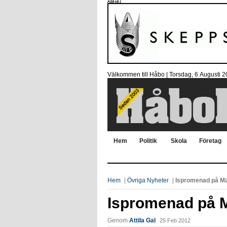
Välkommen till Håbo |
Torsdag, 6 Αugusti 
Hem
Politik
Skola
Företag
Hem
|
Övriga Nyheter
|
Ispromenad på M
Ispromenad på 
Genom
Attila Gal
25 Feb 2012