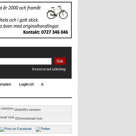
Sök
Avancerad sökning
rtalen
LogIn-Ut
A
Utskrifts version
Oformaterad text