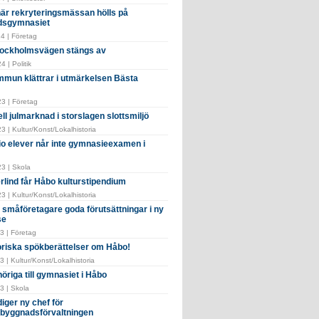
 när rekryteringsmässan hölls på
dsgymnasiet
4 | Företag
tockholmsvägen stängs av
 | Politik
mun klättrar i utmärkelsen Bästa
3 | Företag
ell julmarknad i storslagen slottsmiljö
 | Kultur/Konst/Lokalhistoria
tio elever når inte gymnasieexamen i
3 | Skola
rlind får Håbo kulturstipendium
 | Kultur/Konst/Lokalhistoria
 småföretagare goda förutsättningar i ny
se
3 | Företag
oriska spökberättelser om Håbo!
 | Kultur/Konst/Lokalhistoria
öriga till gymnasiet i Håbo
3 | Skola
iger ny chef för
byggnadsförvaltningen