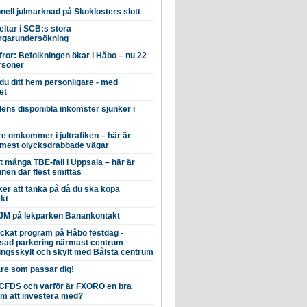
onell julmarknad på Skoklosters slott
ltar i SCB:s stora
garundersökning
fror: Befolkningen ökar i Håbo – nu 22
rsoner
du ditt hem personligare - med
et
ens disponibla inkomster sjunker i
rre omkommer i jultrafiken – här är
mest olycksdrabbade vägar
t många TBE-fall i Uppsala – här är
en där flest smittas
er att tänka på då du ska köpa
äkt
M på lekparken Banankontakt
äckat program på Håbo festdag -
sad parkering närmast centrum
ingsskylt och skylt med Bålsta centrum
are som passar dig!
 CFDS och varför är FXORO en bra
rm att investera med?