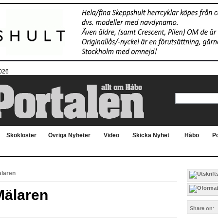
2026
Skokloster
Övriga Nyheter
Video
Skicka Nyhet
_Håbo
Po
älaren
Mälaren
Share on
: