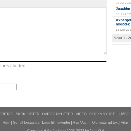
03 Jul 202
Joachim 
03 Jul 2023
Axberger
bibliotek
13 Mar 202
Visar
1 - 
nes i bilden:
ÖRETAG
SKOKLOSTER
ÖVRIGA NYHETER
VIDEO
SKICKA NYHET
_HÅBO
Hem
|
Gör till förstasida
|
Lägg till i favoriter
|
Rss
/
Atom
|
Oformaterad text
|
Arkiv
Copyright HåboPortalen 2003-2023 by Attila Gal