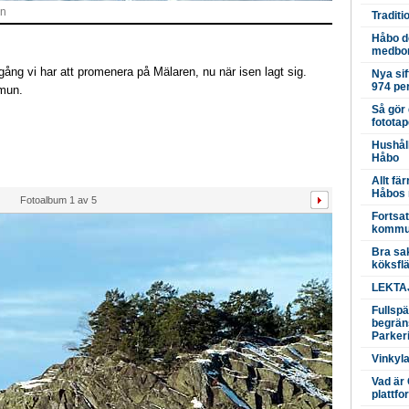
on
Traditi
Håbo de
medbor
gång vi har att promenera på Mälaren, nu när isen lagt sig.
Nya sif
974 pe
mmun.
Så gör 
fototap
Hushåll
Håbo
Allt fä
Håbos 
Fotoalbum
1
av
5
Fortsat
kommun
Bra sak
köksfl
LEKTAJ
Fullsp
begrän
Parker
Vinkyl
Vad är
plattfo