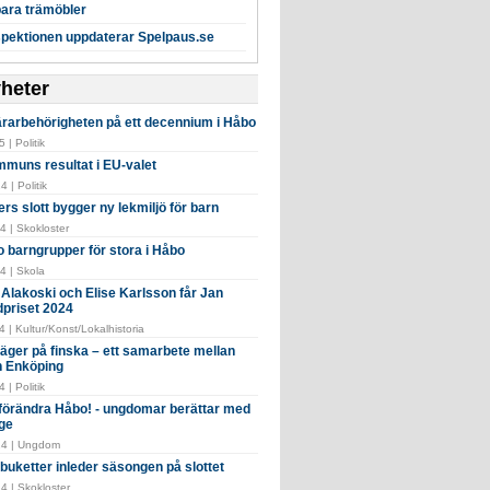
ara trämöbler
spektionen uppdaterar Spelpaus.se
yheter
ärarbehörigheten på ett decennium i Håbo
 | Politik
muns resultat i EU-valet
 | Politik
ng på Mälaren
rs slott bygger ny lekmiljö för barn
lf Adolfsson
4 | Skokloster
o barngrupper för stora i Håbo
4 | Skola
Alakoski och Elise Karlsson får Jan
dpriset 2024
 | Kultur/Konst/Lokalhistoria
ger på finska – ett samarbete mellan
 Enköping
 | Politik
i förändra Håbo! - ungdomar berättar med
ge
24 | Ungdom
buketter inleder säsongen på slottet
4 | Skokloster