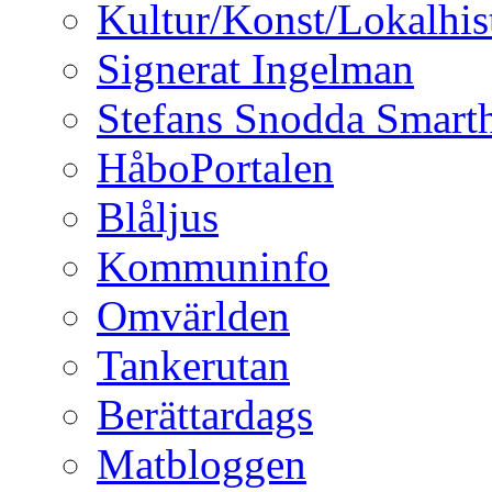
Kultur/Konst/Lokalhis
Signerat Ingelman
Stefans Snodda Smarth
HåboPortalen
Blåljus
Kommuninfo
Omvärlden
Tankerutan
Berättardags
Matbloggen