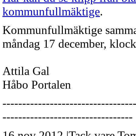
kommunfullmäktige
.
Kommunfullmäktige samman
måndag 17 december, klock
Attila Gal
Håbo Portalen
---------------------------------
---------------------------------
16 nov 2012 |Tack vare To