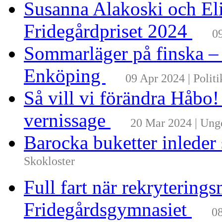
Susanna Alakoski och Eli
Fridegårdpriset 2024
0
Sommarläger på finska –
Enköping
09 Apr 2024 | Politi
Så vill vi förändra Håbo
vernissage
20 Mar 2024 | Un
Barocka buketter inleder
Skokloster
Full fart när rekrytering
Fridegårdsgymnasiet
08