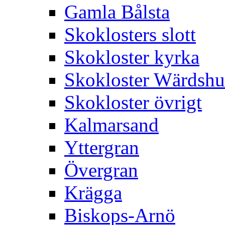
Gamla Bålsta
Skoklosters slott
Skokloster kyrka
Skokloster Wärdsh
Skokloster övrigt
Kalmarsand
Yttergran
Övergran
Krägga
Biskops-Arnö