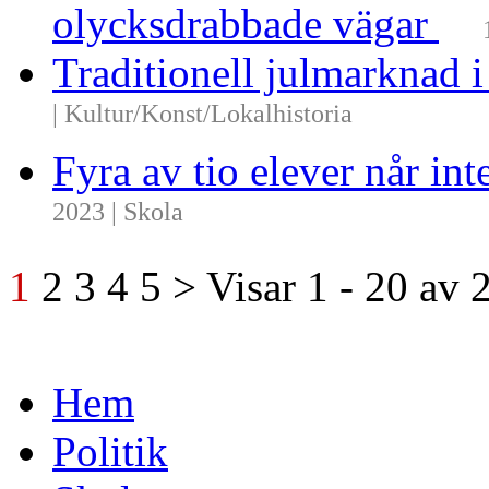
olycksdrabbade vägar
Traditionell julmarknad i
| Kultur/Konst/Lokalhistoria
Fyra av tio elever når i
2023 | Skola
1
2
3
4
5
>
Visar
1 - 20
av
Hem
Politik