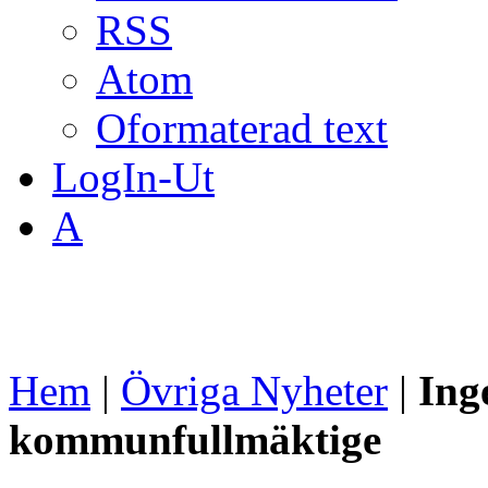
RSS
Atom
Oformaterad text
LogIn-Ut
A
Hem
|
Övriga Nyheter
|
Ing
kommunfullmäktige