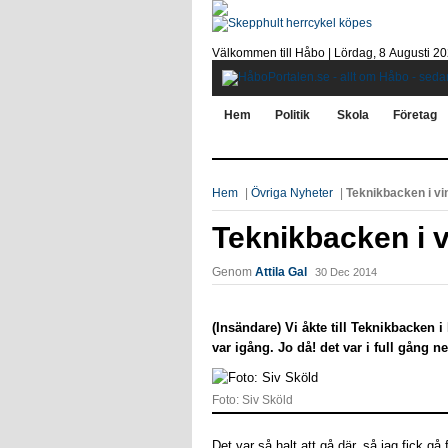
Välkommen till Håbo |
Lördag, 8 Αugusti 2
Hem
Politik
Skola
Företag
Hem
|
Övriga Nyheter
|
Teknikbacken i vi
Teknikbacken i 
Genom
Attila Gal
30 Dec 2014
(Insändare) Vi åkte till Teknikbacken 
var igång. Jo då! det var i full gång n
Foto: Siv Sköld
Det var så halt att gå där, så jag fick gå 