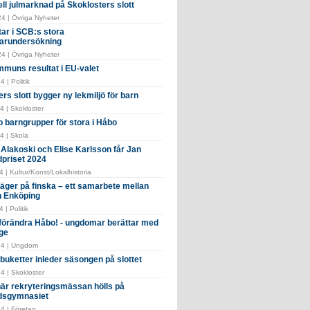
ell julmarknad på Skoklosters slott
4 | Övriga Nyheter
tar i SCB:s stora
arundersökning
4 | Övriga Nyheter
muns resultat i EU-valet
 | Politik
rs slott bygger ny lekmiljö för barn
4 | Skokloster
o barngrupper för stora i Håbo
4 | Skola
Alakoski och Elise Karlsson får Jan
dpriset 2024
 | Kultur/Konst/Lokalhistoria
ger på finska – ett samarbete mellan
 Enköping
 | Politik
i förändra Håbo! - ungdomar berättar med
ge
24 | Ungdom
buketter inleder säsongen på slottet
4 | Skokloster
 när rekryteringsmässan hölls på
dsgymnasiet
4 | Företag