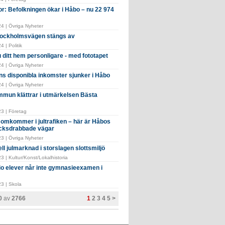
or: Befolkningen ökar i Håbo – nu 22 974
4 | Övriga Nyheter
tockholmsvägen stängs av
 | Politik
 ditt hem personligare - med fototapet
4 | Övriga Nyheter
ns disponibla inkomster sjunker i Håbo
4 | Övriga Nyheter
mun klättrar i utmärkelsen Bästa
3 | Företag
e omkommer i jultrafiken – här är Håbos
cksdrabbade vägar
3 | Övriga Nyheter
ell julmarknad i storslagen slottsmiljö
 | Kultur/Konst/Lokalhistoria
tio elever når inte gymnasieexamen i
3 | Skola
20
av
2766
1
2
3
4
5
>