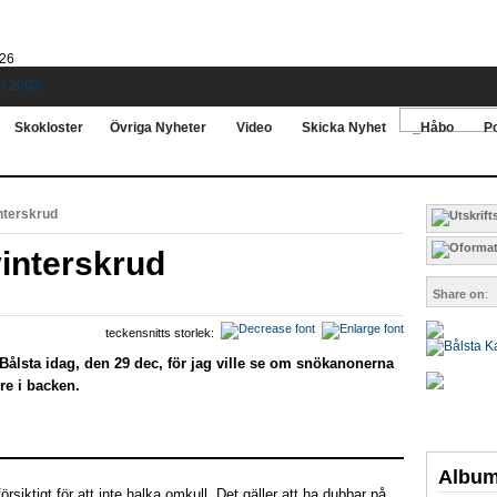
026
Skokloster
Övriga Nyheter
Video
Skicka Nyhet
_Håbo
Po
nterskrud
vinterskrud
Share on
:
teckensnitts storlek:
i Bålsta idag, den 29 dec, för jag ville se om snökanonerna
ere i backen.
Albu
försiktigt för att inte halka omkull. Det gäller att ha dubbar på