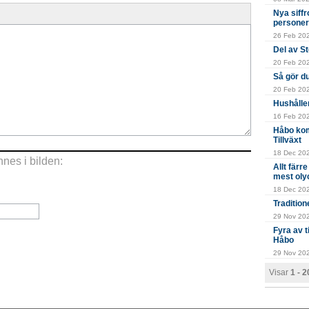
Nya siffr
personer
26 Feb 202
Del av S
20 Feb 2024
Så gör du
20 Feb 202
Hushålle
16 Feb 202
Håbo kom
Tillväxt
18 Dec 202
nes i bilden:
Allt färr
mest oly
18 Dec 202
Tradition
29 Nov 2023
Fyra av 
Håbo
29 Nov 202
Visar
1 - 