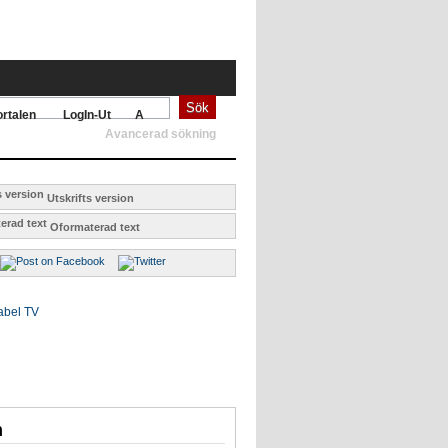
Sök
rtalen
LogIn-Ut
A
Avancerad sökning
Utskrifts version
Oformaterad text
m