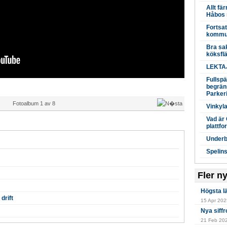
Allt fä
Håbos 
Fortsat
kommun
Bra sak
köksfl
LEKTAJ
Fullsp
begrän
Parker
Fotoalbum
1
av
8
Vinkyl
Vad är
plattfo
Underb
Spelin
Fler n
Högsta l
drift
15 Apr 2025
Nya siffr
21 Feb 202