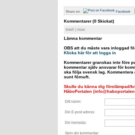
Share on
:
Facebook
Kommentarer
(0 Skickat)
totalt:
| visar:
Lämna kommentar
OBS att du måste vara inloggad fö
Klicka här för att logga in
Kommentarer granskas inte före pu
kommentar själv ansvarar för kom
ska följa svensk lag. Kommentera g
sunt förnuft.
Skulle du känna dig förolämpad/krä
HåboPortalen (info@haboportalen.
Ditt namn:
Din E-post adress:
Din hemsida:
Skriv din kommentar: