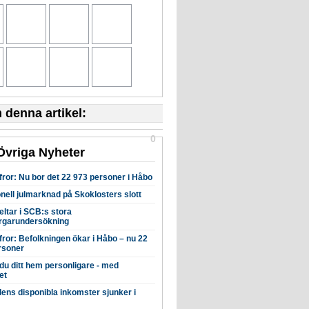
denna artikel:
0
Övriga Nyheter
fror: Nu bor det 22 973 personer i Håbo
onell julmarknad på Skoklosters slott
ltar i SCB:s stora
garundersökning
fror: Befolkningen ökar i Håbo – nu 22
rsoner
du ditt hem personligare - med
et
ens disponibla inkomster sjunker i