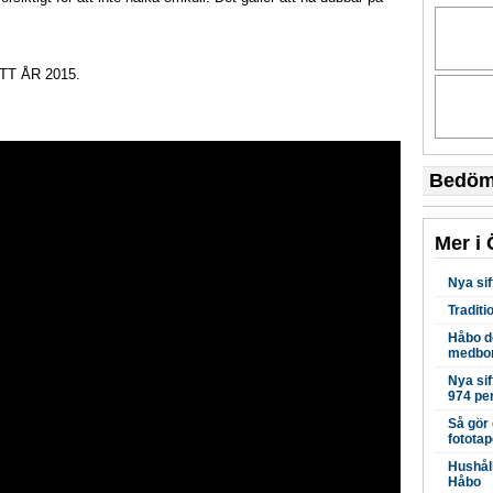
NYTT ÅR 2015.
Bedöm 
Mer i 
Nya sif
Traditi
Håbo de
medbor
Nya sif
974 pe
Så gör 
fototap
Hushåll
Håbo