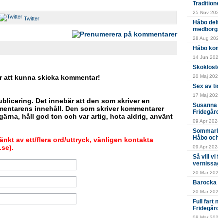
Tradition
25 Nov 202
Twitter
Håbo del
medborg
28 Aug 202
Håbo kom
14 Jun 2024
Skokloste
r att kunna skicka kommentar!
20 Maj 202
Sex av ti
17 Maj 202
blicering. Det innebär att den som skriver en
Susanna 
mentarens innehåll. Den som skriver kommentarer
Fridegår
ärna, håll god ton och var artig, hota aldrig, använt
09 Apr 2024
Sommarlä
Håbo och
nkt av ett/flera ord/uttryck, vänligen kontakta
se).
09 Apr 2024
Så vill v
vernissa
20 Mar 20
Barocka 
20 Mar 202
Full fart
Fridegår
08 Mar 202