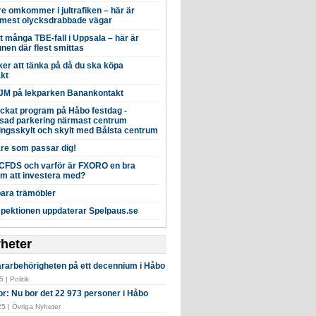
rre omkommer i jultrafiken – här är
mest olycksdrabbade vägar
t många TBE-fall i Uppsala – här är
en där flest smittas
er att tänka på då du ska köpa
äkt
M på lekparken Banankontakt
äckat program på Håbo festdag -
sad parkering närmast centrum
ingsskylt och skylt med Bålsta centrum
are som passar dig!
 CFDS och varför är FXORO en bra
rm att investera med?
ara trämöbler
spektionen uppdaterar Spelpaus.se
yheter
ärarbehörigheten på ett decennium i Håbo
 | Politik
or: Nu bor det 22 973 personer i Håbo
5 | Övriga Nyheter